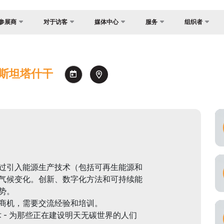
参展商
对于访客
媒体中心
服务
组织者
关于主办方
国家焦点
照片库
为什么访问？
展？
货物与交付
视频库
参观规则
助商
兹别克斯坦塔什干
官方旅行社
新闻稿
场地
证制度
签证
消息
工作时间
建
注册为媒体
参观展览
会
如何前往展会
交付
官方旅行社
间
过引入能源生产技术（包括可再生能源和
订
气候变化。创新、数字化方法和可持续能
势。
须知
商机，需要交流经验和培训。
术 - 为那些正在建设明天无碳世界​​的人们
空承运商