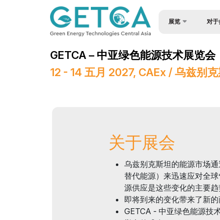
展览
对于
关于展会
为何参
GETCA – 中亚绿色能源技术展览会
产品类别
成为赞
12 - 14 五月 2027, CAEx / 乌
参展商名单
入境签
展会宣传册
展台搭
地点及工作时间
参与机
关于展会
媒体支持
货物与
活动计划
工作时
乌兹别克斯坦的能源市场通
在乌兹别克斯坦做生意
展位预
替代能源）来迅速应对全球
源供应是这些变化的主要趋
展后结果
参展商
即将到来的变化带来了新的
GETCA - 中亚绿色能源技
官方航