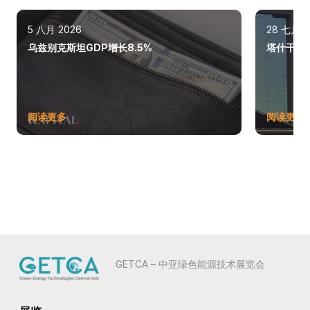
5 八月 2026
28 七月 2
乌兹别克斯坦GDP增长8.5%
塔什干巩
阅读更多
阅读更多
GETCA – 中亚绿色能源技术展览会