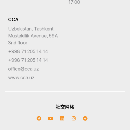
17:00
CCA
Uzbekistan, Tashkent,
Mustakillik Avenue, 59A
3nd floor
+998 71 205 14 14
+998 71 205 14 14
office@cca.uz
www.cca.uz
社交网络