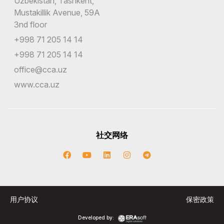
Uzbekistan, Tashkent,
Mustakillik Avenue, 59A
3nd floor
+998 71 205 14 14
+998 71 205 14 14
office@cca.uz
www.cca.uz
社交网络
用户协议
保密政策
Developed by: