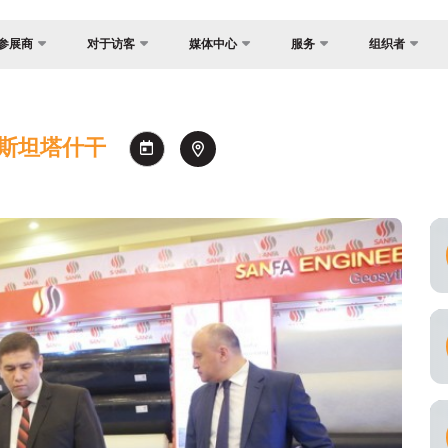
参展商
对于访客
媒体中心
服务
组织者
关于主办方
国家焦点
照片库
为什么访问？
展？
货物与交付
视频库
参观规则
助商
兹别克斯坦塔什干
官方旅行社
新闻稿
场地
证制度
签证
消息
工作时间
建
注册为媒体
参观展览
会
如何前往展会
交付
官方旅行社
间
订
须知
空承运商