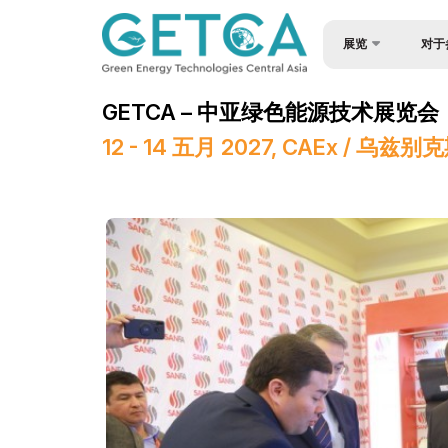
展览
对于
关于展会
为何参
GETCA – 中亚绿色能源技术展览会
产品类别
成为赞
12 - 14 五月 2027, CAEx / 乌
参展商名单
入境签
展会宣传册
展台搭
地点及工作时间
参与机
媒体支持
货物与
活动计划
工作时
在乌兹别克斯坦做生意
展位预
展后结果
参展商
官方航