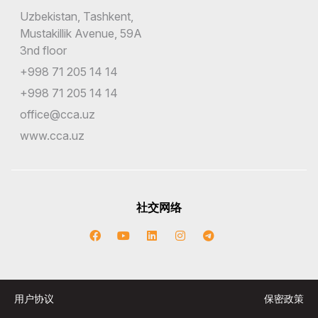
Uzbekistan, Tashkent,
Mustakillik Avenue, 59A
3nd floor
+998 71 205 14 14
+998 71 205 14 14
office@cca.uz
www.cca.uz
社交网络
用户协议
保密政策