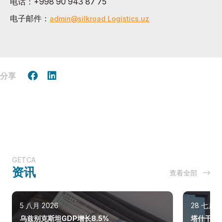
电话：+998 90 943 87 75
电子邮件：
admin@silkroad Logistics.uz
分享
GETCA
资讯
查看全部
5 八月 2026
28 七月 2
乌兹别克斯坦GDP增长8.5%
塔什干巩