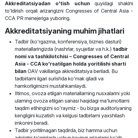
Akkreditatsiyadan o'tish uchun
quyidagi shaklni
to'ldirish orqali arizangizni Congresses of Central Asia -
CCA PR menejeriga yuboring.
Akkreditatsiyaning muhim jihatlari
Tadbir (ko'rgazma, konferensiya, biznes dasturi)
materiallaringizda (nashrlar, syujetlar va h.k.)
tadbir
nomi va tashkilotchisi –
Congresses of Central
Asia - CCA
ko'rsatilgan holda yoritilishi sharti
bilan
OAV vakillariga akkreditatsiya beriladi. Bu
tadbirlarni ilgari surishda ko'mak qiladi va
hamkorligimizni mustahkamlaydi.
Iltimos, ovoza etilgan materiallarning nusxalarini yoki
ularning ovoza etilgan sanasi haqidagi ma'lumotlarni
taqdim etihingizni so'raymiz - bu bizga auditoriyaning
kengligini kuzatish va kelgusi tadbirlarni yaxshilash
imkonini beradi.
Tadbir yoritilmagan taqdirda, biz hamma uchun
adolatni ta'minlash uchun keyingi arizalarni ko'rib