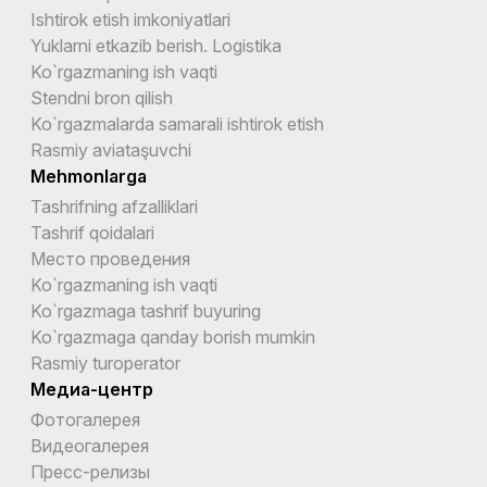
Ishtirok etish imkoniyatlari
Yuklarni etkazib berish. Logistika
Ko`rgazmaning ish vaqti
Stendni bron qilish
Ko`rgazmalarda samarali ishtirok etish
Rasmiy aviataşuvchi
Mehmonlarga
Tashrifning afzalliklari
Tashrif qoidalari
Место проведения
Ko`rgazmaning ish vaqti
Ko`rgazmaga tashrif buyuring
Ko`rgazmaga qanday borish mumkin
Rasmiy turoperator
Медиа-центр
Фотогалерея
Видеогалерея
Пресс-релизы