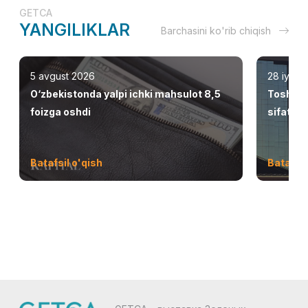
GETCA
YANGILIKLAR
Barchasini ko'rib chiqish
5 avgust 2026
28 iyul 
O‘zbekistonda yalpi ichki mahsulot 8,5
Toshken
foizga oshdi
sifatid
Batafsil o'qish
Batafsil