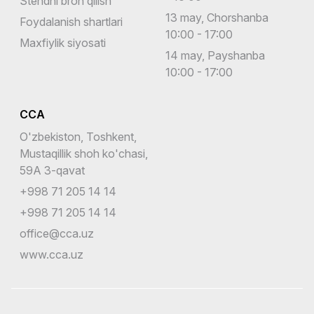
Stendni bron qilish
13 may, Chorshanba
Foydalanish shartlari
10:00 - 17:00
Maxfiylik siyosati
14 may, Payshanba
10:00 - 17:00
CCA
O'zbekiston, Toshkent,
Mustaqillik shoh ko'chasi,
59A 3-qavat
+998 71 205 14 14
+998 71 205 14 14
office@cca.uz
www.cca.uz