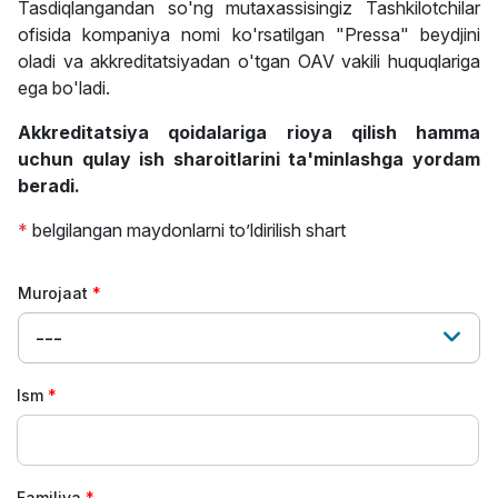
Tasdiqlangandan so'ng mutaxassisingiz Tashkilotchilar
ofisida kompaniya nomi ko'rsatilgan "Pressa" beydjini
oladi va akkreditatsiyadan o'tgan OAV vakili huquqlariga
ega bo'ladi.
Akkreditatsiya qoidalariga rioya qilish hamma
uchun qulay ish sharoitlarini ta'minlashga yordam
beradi.
*
belgilangan maydonlarni to’ldirilish shart
Murojaat
---
Ism
Familiya