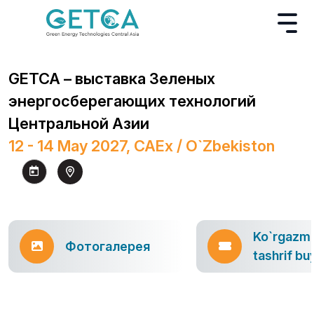
GETCA – выставка Зеленых
энергосберегающих технологий
Центральной Азии
12 - 14 May 2027, CAEx / O`zbekiston
Ko`rgazm
Фотогалерея
tashrif bu