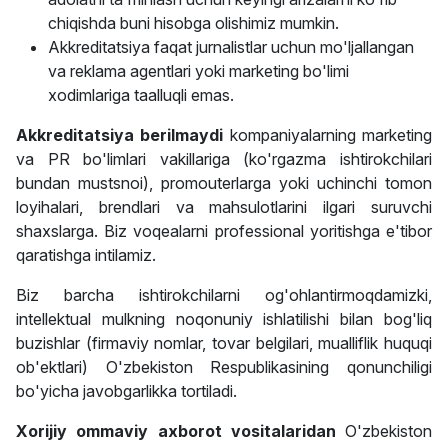
chiqishda buni hisobga olishimiz mumkin.
Akkreditatsiya faqat jurnalistlar uchun mo'ljallangan
va reklama agentlari yoki marketing bo'limi
xodimlariga taalluqli emas.
Akkreditatsiya
berilmaydi
kompaniyalarning marketing
va PR bo'limlari vakillariga (ko'rgazma ishtirokchilari
bundan mustsnoi), promouterlarga yoki uchinchi tomon
loyihalari, brendlari va mahsulotlarini ilgari suruvchi
shaxslarga. Biz voqealarni professional yoritishga e'tibor
qaratishga intilamiz.
Biz barcha ishtirokchilarni og'ohlantirmoqdamizki,
intellektual mulkning noqonuniy ishlatilishi bilan bog'liq
buzishlar (firmaviy nomlar, tovar belgilari, mualliflik huquqi
ob'ektlari) O'zbekiston Respublikasining qonunchiligi
bo'yicha javobgarlikka tortiladi.
Xorijiy ommaviy axborot vositalaridan
O'zbekiston