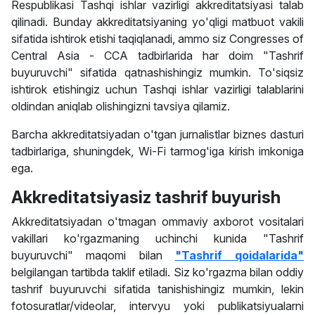
Respublikasi Tashqi ishlar vazirligi akkreditatsiyasi talab
qilinadi. Bunday akkreditatsiyaning yo'qligi matbuot vakili
sifatida ishtirok etishi taqiqlanadi, ammo siz Congresses of
Central Asia - CCA tadbirlarida har doim "Tashrif
buyuruvchi" sifatida qatnashishingiz mumkin. To'siqsiz
ishtirok etishingiz uchun Tashqi ishlar vazirligi talablarini
oldindan aniqlab olishingizni tavsiya qilamiz.
Barcha akkreditatsiyadan o'tgan jurnalistlar biznes dasturi
tadbirlariga, shuningdek, Wi-Fi tarmog'iga kirish imkoniga
ega.
Akkreditatsiyasiz tashrif buyurish
Akkreditatsiyadan o'tmagan ommaviy axborot vositalari
vakillari ko'rgazmaning uchinchi kunida "Tashrif
buyuruvchi" maqomi bilan
"Tashrif qoidalari
da"
belgilangan tartibda taklif etiladi. Siz ko'rgazma bilan oddiy
tashrif buyuruvchi sifatida tanishishingiz mumkin, lekin
fotosuratlar/videolar, intervyu yoki publikatsiyualarni