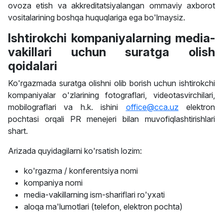
ovoza etish va akkreditatsiyalangan ommaviy axborot
vositalarining boshqa huquqlariga ega bo'lmaysiz.
Ishtirokchi kompaniyalarning media-
vakillari uchun suratga olish
qoidalari
Ko'rgazmada suratga olishni olib borish uchun ishtirokchi
kompaniyalar o'zlarining fotograflari, videotasvirchilari,
mobilograflari va h.k. ishini
office@cca.uz
elektron
pochtasi orqali PR menejeri bilan muvofiqlashtirishlari
shart.
Arizada quyidagilarni ko'rsatish lozim:
ko'rgazma / konferentsiya nomi
kompaniya nomi
media-vakillarning ism-shariflari ro'yxati
aloqa ma'lumotlari (telefon, elektron pochta)