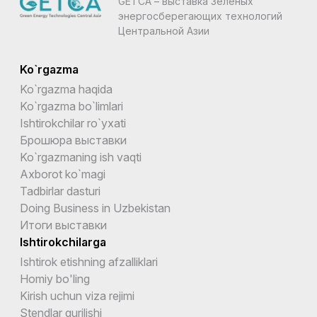
GETCA – выставка Зеленых
энергосберегающих технологий
Центральной Азии
Ko`rgazma
Ko`rgazma haqida
Ko`rgazma bo`limlari
Ishtirokchilar ro`yxati
Брошюра выставки
Ko`rgazmaning ish vaqti
Axborot ko`magi
Tadbirlar dasturi
Doing Business in Uzbekistan
Итоги выставки
Ishtirokchilarga
Ishtirok etishning afzalliklari
Homiy bo'ling
Kirish uchun viza rejimi
Stendlar qurilishi