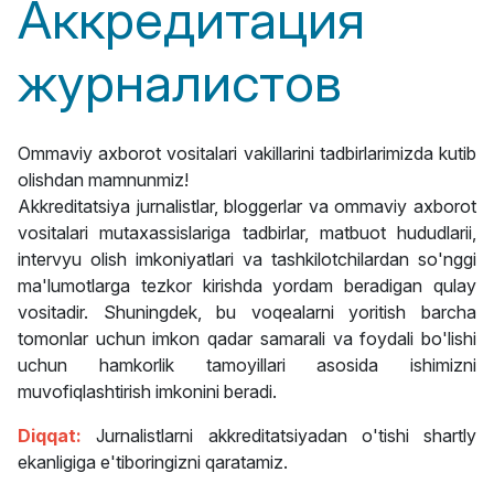
Аккредитация
журналистов
Ommaviy axborot vositalari vakillarini tadbirlarimizda kutib
olishdan mamnunmiz!
Akkreditatsiya jurnalistlar, bloggerlar va ommaviy axborot
vositalari mutaxassislariga tadbirlar, matbuot hududlarii,
intervyu olish imkoniyatlari va tashkilotchilardan so'nggi
ma'lumotlarga tezkor kirishda yordam beradigan qulay
vositadir. Shuningdek, bu voqealarni yoritish barcha
tomonlar uchun imkon qadar samarali va foydali bo'lishi
uchun hamkorlik tamoyillari asosida ishimizni
muvofiqlashtirish imkonini beradi.
Diqqat:
Jurnalistlarni akkreditatsiyadan o'tishi shartly
ekanligiga e'tiboringizni qaratamiz.