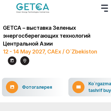
GETCA – выставка Зеленых
энергосберегающих технологий
Центральной Азии
12 - 14 May 2027, CAEx / O`zbekiston
Ko`rgazm
Фотогалерея
tashrif bu