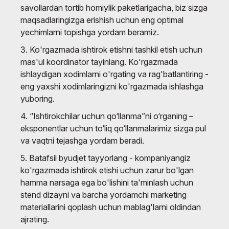
savollardan tortib homiylik paketlarigacha, biz sizga
maqsadlaringizga erishish uchun eng optimal
yechimlarni topishga yordam beramiz.
3. Ko'rgazmada ishtirok etishni tashkil etish uchun
mas'ul koordinator tayinlang. Ko'rgazmada
ishlaydigan xodimlarni o'rgating va rag'batlantiring -
eng yaxshi xodimlaringizni ko'rgazmada ishlashga
yuboring.
4. “Ishtirokchilar uchun qo‘llanma”ni o‘rganing –
eksponentlar uchun to‘liq qo‘llanmalarimiz sizga pul
va vaqtni tejashga yordam beradi.
5. Batafsil byudjet tayyorlang - kompaniyangiz
ko'rgazmada ishtirok etishi uchun zarur bo'lgan
hamma narsaga ega bo'lishini ta'minlash uchun
stend dizayni va barcha yordamchi marketing
materiallarini qoplash uchun mablag'larni oldindan
ajrating.