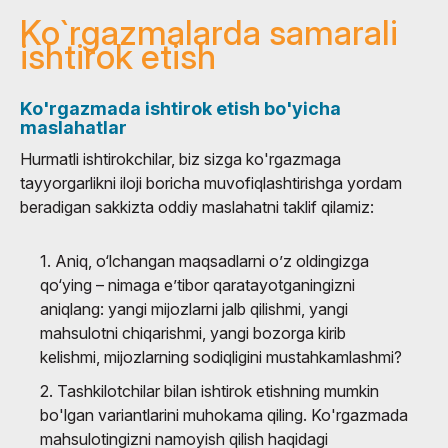
Ko`rgazmalarda samarali
ishtirok etish
Ko'rgazmada ishtirok etish bo'yicha
maslahatlar
Hurmatli ishtirokchilar, biz sizga ko'rgazmaga
tayyorgarlikni iloji boricha muvofiqlashtirishga yordam
beradigan sakkizta oddiy maslahatni taklif qilamiz:
1. Aniq, o‘lchangan maqsadlarni o’z oldingizga
qo‘ying – nimaga e’tibor qaratayotganingizni
aniqlang: yangi mijozlarni jalb qilishmi, yangi
mahsulotni chiqarishmi, yangi bozorga kirib
kelishmi, mijozlarning sodiqligini mustahkamlashmi?
2. Tashkilotchilar bilan ishtirok etishning mumkin
bo'lgan variantlarini muhokama qiling. Ko'rgazmada
mahsulotingizni namoyish qilish haqidagi