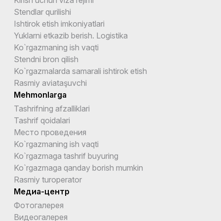
Stendlar qurilishi
Ishtirok etish imkoniyatlari
Yuklarni etkazib berish. Logistika
Ko`rgazmaning ish vaqti
Stendni bron qilish
Ko`rgazmalarda samarali ishtirok etish
Rasmiy aviataşuvchi
Mehmonlarga
Tashrifning afzalliklari
Tashrif qoidalari
Место проведения
Ko`rgazmaning ish vaqti
Ko`rgazmaga tashrif buyuring
Ko`rgazmaga qanday borish mumkin
Rasmiy turoperator
Медиа-центр
Фотогалерея
Видеогалерея