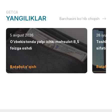
GETCA
YANGILIKLAR
Barchasini ko'rib chiqish
5 avgust 2026
28 iyul 2
O‘zbekistonda yalpi ichki mahsulot 8,5
Toshken
foizga oshdi
sifatid
Batafsil o'qish
Batafsil 