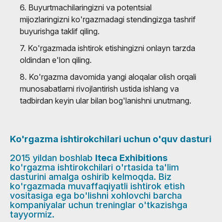
6. Buyurtmachilaringizni va potentsial
mijozlaringizni ko'rgazmadagi stendingizga tashrif
buyurishga taklif qiling.
7. Ko'rgazmada ishtirok etishingizni onlayn tarzda
oldindan e'lon qiling.
8. Ko'rgazma davomida yangi aloqalar olish orqali
munosabatlarni rivojlantirish ustida ishlang va
tadbirdan keyin ular bilan bog'lanishni unutmang.
Ko'rgazma ishtirokchilari uchun o'quv dasturi
2015 yildan boshlab
Iteca Exhibitions
ko'rgazma ishtirokchilari o'rtasida ta'lim
dasturini amalga oshirib kelmoqda. Biz
ko'rgazmada muvaffaqiyatli ishtirok etish
vositasiga ega bo'lishni xohlovchi barcha
kompaniyalar uchun treninglar o'tkazishga
tayyormiz.