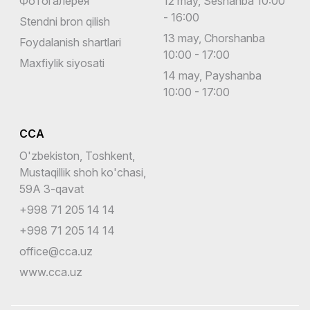
Фотогалерея
12 may, Seshanba 10:00
- 16:00
Stendni bron qilish
13 may, Chorshanba
Foydalanish shartlari
10:00 - 17:00
Maxfiylik siyosati
14 may, Payshanba
10:00 - 17:00
CCA
O'zbekiston, Toshkent,
Mustaqillik shoh ko'chasi,
59A 3-qavat
+998 71 205 14 14
+998 71 205 14 14
office@cca.uz
www.cca.uz