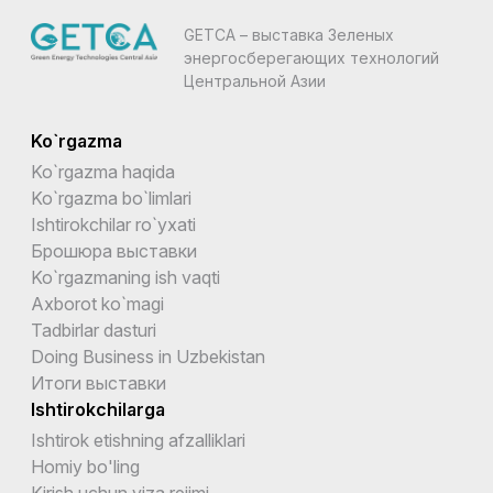
GETCA – выставка Зеленых
энергосберегающих технологий
Центральной Азии
Ko`rgazma
Ko`rgazma haqida
Ko`rgazma bo`limlari
Ishtirokchilar ro`yxati
Брошюра выставки
Ko`rgazmaning ish vaqti
Axborot ko`magi
Tadbirlar dasturi
Doing Business in Uzbekistan
Итоги выставки
Ishtirokchilarga
Ishtirok etishning afzalliklari
Homiy bo'ling
Kirish uchun viza rejimi