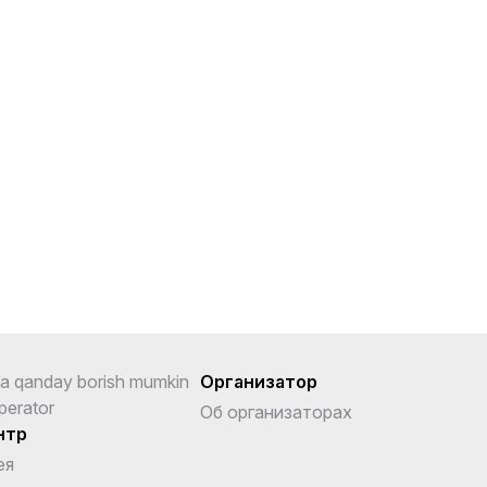
a qanday borish mumkin
Организатор
perator
Об организаторах
нтр
ея