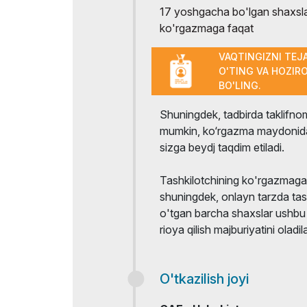
17 yoshgacha bo'lgan shaxslar
ko'rgazmaga faqat
VAQTINGIZNI TEJ
O'TING VA HOZIR
BO'LING.
Shuningdek, tadbirda taklifnoma
mumkin, ko‘rgazma maydonida
sizga beydj taqdim etiladi.
Tashkilotchining ko'rgazmaga ta
shuningdek, onlayn tarzda tas
o'tgan barcha shaxslar ushbu Q
rioya qilish majburiyatini oladila
O'tkazilish joyi