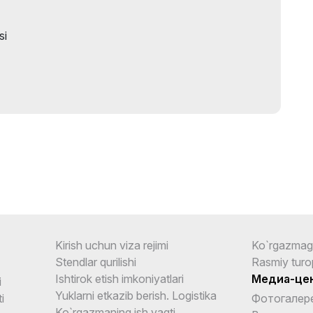
si
Kirish uchun viza rejimi
Ko`rgazmag
Stendlar qurilishi
Rasmiy turo
Ishtirok etish imkoniyatlari
Медиа-це
i
Yuklarni etkazib berish. Logistika
i
Фотогалер
Ko`rgazmaning ish vaqti