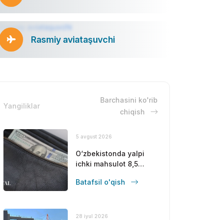
Rasmiy aviataşuvchi
Barchasini ko'rib
Yangiliklar
chiqish
5 avgust 2026
O‘zbekistonda yalpi
ichki mahsulot 8,5
foizga oshdi
Batafsil o'qish
28 iyul 2026