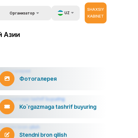
SHAXSIY
UZ
Организатор
KABINET
Об организаторах
a ma`lumot
EN
й Азии
 berish.
RU
ZH
ator
Фотогалерея
Ko`rgazmaga tashrif buyuring
Stendni bron qilish