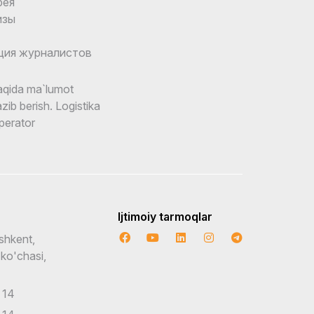
рея
изы
ция журналистов
qida ma`lumot
zib berish. Logistika
perator
Ijtimoiy tarmoqlar
shkent,
 ko'chasi,
 14