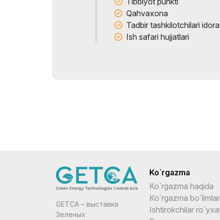
Tibbiyot punkti
Qahvaxona
Tadbir tashkilotchilari idora
Ish safari hujjatlari
Ko`rgazma
Ko`rgazma haqida
Ko`rgazma bo`limlar
GETCA – выставка
Ishtirokchilar ro`yxat
Зеленых