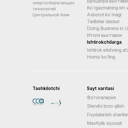
Брошюра выставк
энергосберегающих
Ko`rgazmaning ish v
технологий
Axborot ko`magi
Центральной Азии
Tadbirlar dasturi
Doing Business in 
Итоги выставки
Ishtirokchilarga
Ishtirok etishning afz
Homiy bo'ling
Tashkilotchi
Sayt xaritasi
Фотогалерея
Stendni bron qilish
Foydalanish shartlar
Maxfiylik siyosati