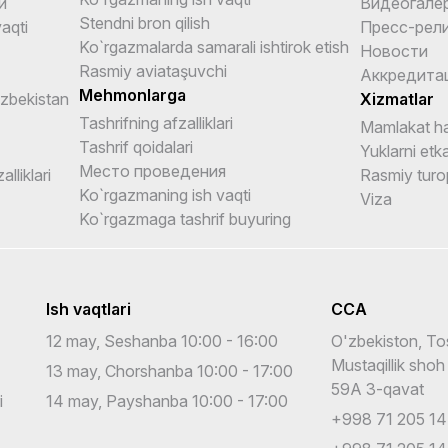
и
Видеогале
Stendni bron qilish
aqti
Пресс-рел
Ko`rgazmalarda samarali ishtirok etish
Новости
Rasmiy aviataşuvchi
Аккредита
Mehmonlarga
Uzbekistan
Xizmatlar
Tashrifning afzalliklari
Mamlakat ha
Tashrif qoidalari
Yuklarni etka
Место проведения
alliklari
Rasmiy turo
Ko`rgazmaning ish vaqti
Viza
Ko`rgazmaga tashrif buyuring
Ish vaqtlari
CCA
12 may, Seshanba 10:00 - 16:00
O'zbekiston, To
Mustaqillik shoh
13 may, Chorshanba 10:00 - 17:00
59A 3-qavat
i
14 may, Payshanba 10:00 - 17:00
+998 71 205 14