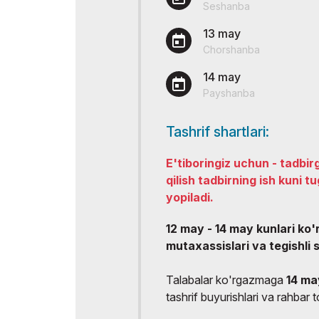
Seshanba
Rasmiy avi
13 may
Chorshanba
14 may
Payshanba
Tashrif shartlari:
E'tiboringiz uchun - tadbir
qilish tadbirning ish kuni 
yopiladi.
12 may - 14 may kunlari ko
mutaxassislari va tegishli 
Talabalar ko'rgazmaga
14 m
tashrif buyurishlari va rahbar