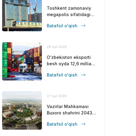
Toshkent zamonaviy
megapolis sifatidagi
mavqeini
Batafsil o'qish
mustahkamlamoqda
28 iyul 2026
O‘zbekiston eksporti
besh oyda 12,6 milliard
dollarga yetdi
Batafsil o'qish
27 iyul 2026
Vazirlar Mahkamasi
Buxoro shahrini 2043-
yilgacha
Batafsil o'qish
rivojlantirishning bosh
rejasini tasdiqladi