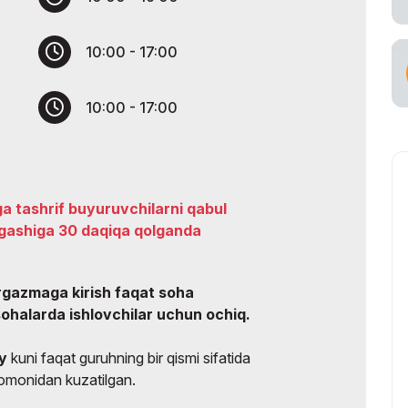
ataşuvchi
10:00 - 17:00
10:00 - 17:00
ga tashrif buyuruvchilarni qabul
tugashiga 30 daqiqa qolganda
'rgazmaga kirish faqat soha
sohalarda ishlovchilar uchun ochiq.
ay
kuni faqat guruhning bir qismi sifatida
 tomonidan kuzatilgan.