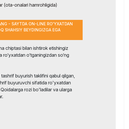
 (ota-onalari hamrohligida)
ANG - SAYTDA ON-LINE RO'YXATDAN
OQ SHAHSIY BEYDINGIZGA EGA
 chiptasi bilan ishtirok etishingiz
 ro‘yxatdan o‘tganingizdan so‘ng
shrif buyurish taklifini qabul qilgan,
hrif buyuruvchi sifatida ro'yxatdan
oidalarga rozi bo'ladilar va ularga
r.