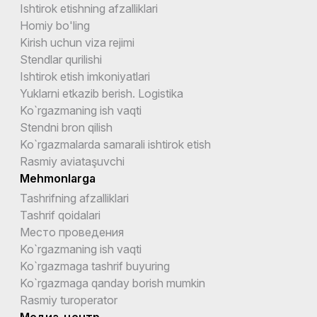
Ishtirok etishning afzalliklari
Homiy bo'ling
Kirish uchun viza rejimi
Stendlar qurilishi
Ishtirok etish imkoniyatlari
Yuklarni etkazib berish. Logistika
Ko`rgazmaning ish vaqti
Stendni bron qilish
Ko`rgazmalarda samarali ishtirok etish
Rasmiy aviataşuvchi
Mehmonlarga
Tashrifning afzalliklari
Tashrif qoidalari
Место проведения
Ko`rgazmaning ish vaqti
Ko`rgazmaga tashrif buyuring
Ko`rgazmaga qanday borish mumkin
Rasmiy turoperator