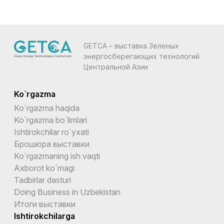
GETCA – выставка Зеленых
энергосберегающих технологий
Центральной Азии
Ko`rgazma
Ko`rgazma haqida
Ko`rgazma bo`limlari
Ishtirokchilar ro`yxati
Брошюра выставки
Ko`rgazmaning ish vaqti
Axborot ko`magi
Tadbirlar dasturi
Doing Business in Uzbekistan
Итоги выставки
Ishtirokchilarga