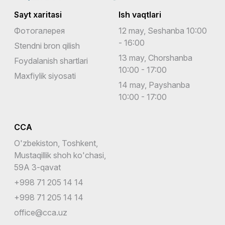
Sayt xaritasi
Ish vaqtlari
Фотогалерея
12 may, Seshanba 10:00
- 16:00
Stendni bron qilish
13 may, Chorshanba
Foydalanish shartlari
10:00 - 17:00
Maxfiylik siyosati
14 may, Payshanba
10:00 - 17:00
CCA
O'zbekiston, Toshkent,
Mustaqillik shoh ko'chasi,
59A 3-qavat
+998 71 205 14 14
+998 71 205 14 14
office@cca.uz