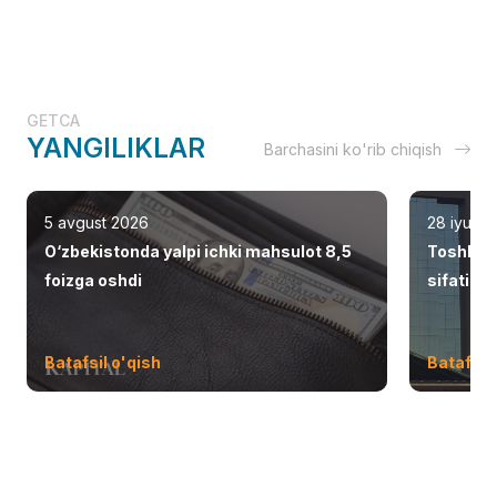
GETCA
YANGILIKLAR
Barchasini ko'rib chiqish
5 avgust 2026
28 iyul 2
O‘zbekistonda yalpi ichki mahsulot 8,5
Toshken
foizga oshdi
sifatid
Batafsil o'qish
Batafsil 