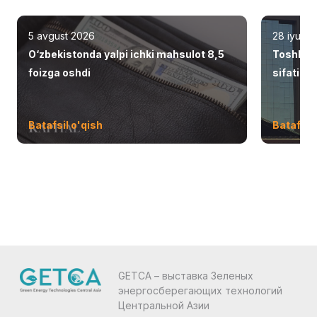
5 avgust 2026
28 iyul 2
O‘zbekistonda yalpi ichki mahsulot 8,5
Toshken
foizga oshdi
sifatid
Batafsil o'qish
Batafsil 
GETCA – выставка Зеленых
энергосберегающих технологий
Центральной Азии