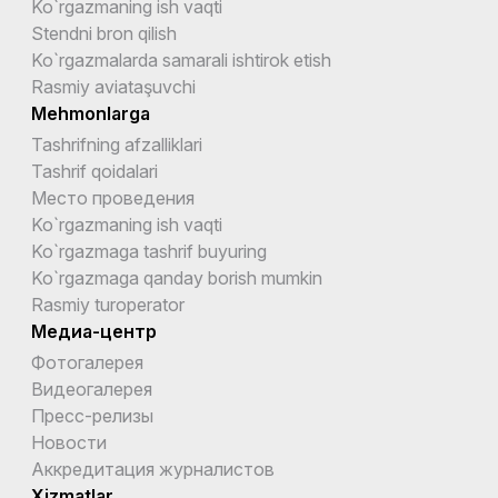
Ko`rgazmaning ish vaqti
Stendni bron qilish
Ko`rgazmalarda samarali ishtirok etish
Rasmiy aviataşuvchi
Mehmonlarga
Tashrifning afzalliklari
Tashrif qoidalari
Место проведения
Ko`rgazmaning ish vaqti
Ko`rgazmaga tashrif buyuring
Ko`rgazmaga qanday borish mumkin
Rasmiy turoperator
Медиа-центр
Фотогалерея
Видеогалерея
Пресс-релизы
Новости
Аккредитация журналистов
Xizmatlar