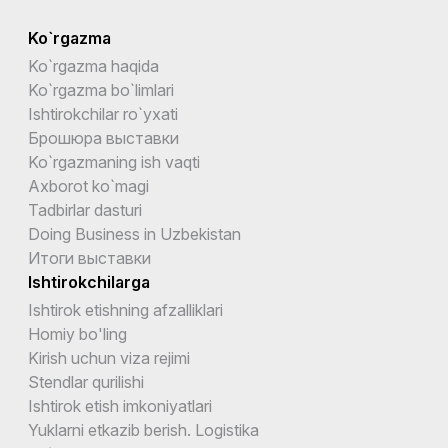
Ko`rgazma
Ko`rgazma haqida
Ko`rgazma bo`limlari
Ishtirokchilar ro`yxati
Брошюра выставки
Ko`rgazmaning ish vaqti
Axborot ko`magi
Tadbirlar dasturi
Doing Business in Uzbekistan
Итоги выставки
Ishtirokchilarga
Ishtirok etishning afzalliklari
Homiy bo'ling
Kirish uchun viza rejimi
Stendlar qurilishi
Ishtirok etish imkoniyatlari
Yuklarni etkazib berish. Logistika