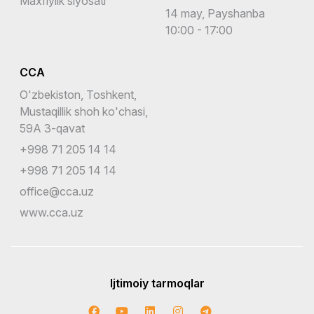
Maxfiylik siyosati
14 may, Payshanba
10:00 - 17:00
CCA
O'zbekiston, Toshkent,
Mustaqillik shoh ko'chasi,
59A 3-qavat
+998 71 205 14 14
+998 71 205 14 14
office@cca.uz
www.cca.uz
Ijtimoiy tarmoqlar