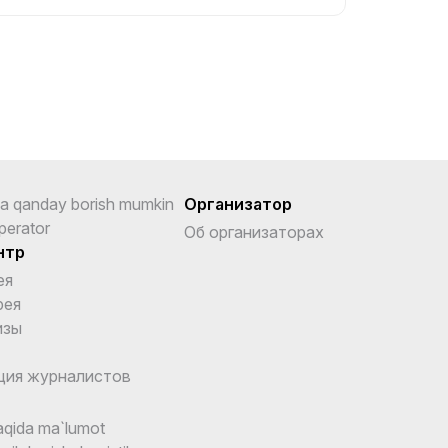
a qanday borish mumkin
Организатор
perator
Об организаторах
нтр
ея
рея
изы
ция журналистов
qida ma`lumot