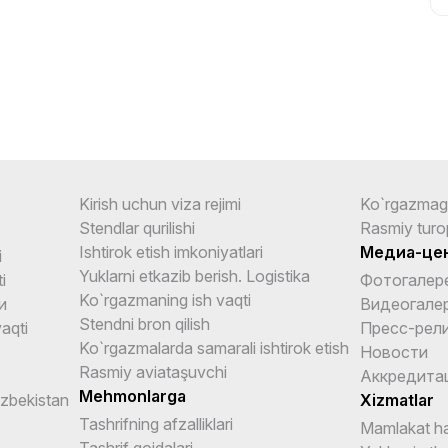
Kirish uchun viza rejimi
Ko`rgazmag
Stendlar qurilishi
Rasmiy turo
Ishtirok etish imkoniyatlari
Медиа-це
i
Yuklarni etkazib berish. Logistika
i
Фотогалер
Ko`rgazmaning ish vaqti
и
Видеогале
Stendni bron qilish
aqti
Пресс-рел
Ko`rgazmalarda samarali ishtirok etish
Новости
Rasmiy aviataşuvchi
Аккредита
Mehmonlarga
Uzbekistan
Xizmatlar
Tashrifning afzalliklari
Mamlakat ha
Tashrif qoidalari