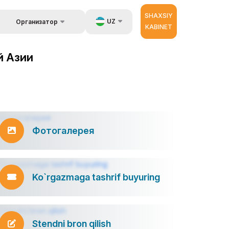
SHAXSIY
UZ
Организатор
KABINET
Об организаторах
a ma`lumot
EN
й Азии
 berish.
RU
ZH
ator
Фотогалерея
Ko`rgazmaga tashrif buyuring
Stendni bron qilish