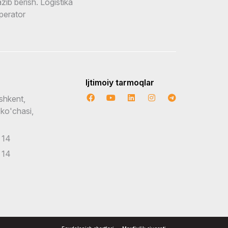
zib berish. Logistika
perator
Ijtimoiy tarmoqlar
shkent,
 ko'chasi,
 14
 14