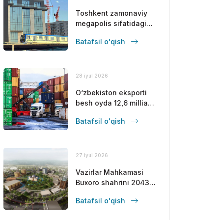
Toshkent zamonaviy
megapolis sifatidagi
mavqeini
Batafsil o'qish
mustahkamlamoqda
28 iyul 2026
O‘zbekiston eksporti
besh oyda 12,6 milliard
dollarga yetdi
Batafsil o'qish
27 iyul 2026
Vazirlar Mahkamasi
Buxoro shahrini 2043-
yilgacha
Batafsil o'qish
rivojlantirishning bosh
rejasini tasdiqladi