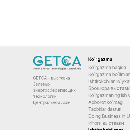
Ko`rgazma
Ko`rgazma haqida
Ko`rgazma bo`limlar
GETCA – выставка
Ishtirokchilar ro`yxat
Зеленых
Брошюра выставк
энергосберегающих
Ko`rgazmaning ish v
технологий
Axborot ko`magi
Центральной Азии
Tadbirlar dasturi
Doing Business in 
Итоги выставки
Ishtirokchilarga