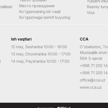
Yuklarni etka
Место проведения
alliklari
Rasmiy turo
Ko`rgazmaning ish vaqti
Viza
Ko`rgazmaga tashrif buyuring
Ish vaqtlari
CCA
12 may, Seshanba 10:00 - 16:00
O'zbekiston, To
Mustaqillik shoh
13 may, Chorshanba 10:00 - 17:00
59A 3-qavat
i
14 may, Payshanba 10:00 - 17:00
+998 71 205 14
+998 71 205 14
office@cca.uz
www.cca.uz