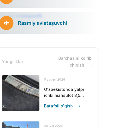
Rasmiy aviataşuvchi
Barchasini ko'rib
Yangiliklar
chiqish
5 avgust 2026
O‘zbekistonda yalpi
ichki mahsulot 8,5
foizga oshdi
Batafsil o'qish
28 iyul 2026