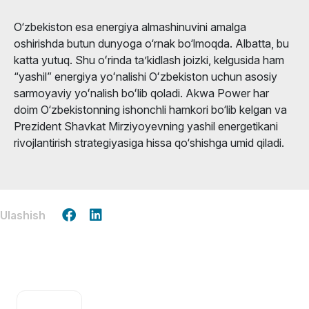
O‘zbekiston esa energiya almashinuvini amalga
oshirishda butun dunyoga o‘rnak bo‘lmoqda. Albatta, bu
katta yutuq. Shu oʻrinda taʼkidlash joizki, kelgusida ham
“yashil” energiya yoʻnalishi Oʻzbekiston uchun asosiy
sarmoyaviy yoʻnalish boʻlib qoladi. Akwa Power har
doim O‘zbekistonning ishonchli hamkori bo‘lib kelgan va
Prezident Shavkat Mirziyoyevning yashil energetikani
rivojlantirish strategiyasiga hissa qo‘shishga umid qiladi.
Ulashish