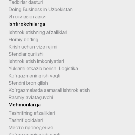
Tadbirlar dasturi
Doing Business in Uzbekistan
Итоги выставки
Ishtirokchilarga
Ishtirok etishning afzalliklari
Homiy bo'ling
Kirish uchun viza rejimi
Stendlar qurilishi
Ishtirok etish imkoniyatlari
Yuklarni etkazib berish. Logistika
Ko`rgazmaning ish vaqti
Stendni bron qilish
Ko`rgazmalarda samarali ishtirok etish
Rasmiy aviataşuvchi
Mehmonlarga
Tashrifning afzalliklari
Tashrif qoidalari
Место проведения
Ko`rgazmaning ish vaqti