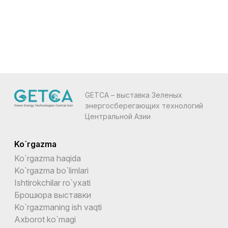
GETCA – выставка Зеленых
энергосберегающих технологий
Центральной Азии
Ko`rgazma
Ko`rgazma haqida
Ko`rgazma bo`limlari
Ishtirokchilar ro`yxati
Брошюра выставки
Ko`rgazmaning ish vaqti
Axborot ko`magi