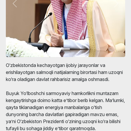
O‘zbekistonda kechayotgan ijobiy jarayonlar va
erishilayotgan salmoqli natijalarning birortasi ham uzoqni
ko‘ra oladigan davlat rahbarisiz amalga oshmasdi.
Buyuk Yo‘lboshchi sarmoyaviy hamkorlikni muntazam
kengaytirishga doimo katta e’tibor berib kelgan. Ma’lumki,
qayta tiklanadigan energiya manbalariga o‘tish
dunyoning barcha davlatlari gapiradigan mavzu emas,
ya’ni O‘zbekiston Prezidenti o‘zining uzoqni ko‘ra bilishi
tufayli bu sohaga jiddiy e’tibor qaratmoqda.