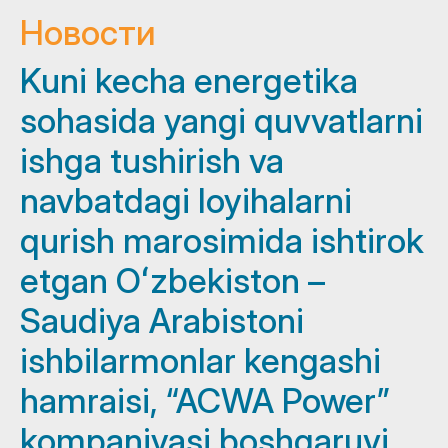
Новости
Kuni kecha energetika
sohasida yangi quvvatlarni
ishga tushirish va
navbatdagi loyihalarni
qurish marosimida ishtirok
etgan Oʻzbekiston –
Saudiya Arabistoni
ishbilarmonlar kengashi
hamraisi, “ACWA Power”
kompaniyasi boshqaruvi