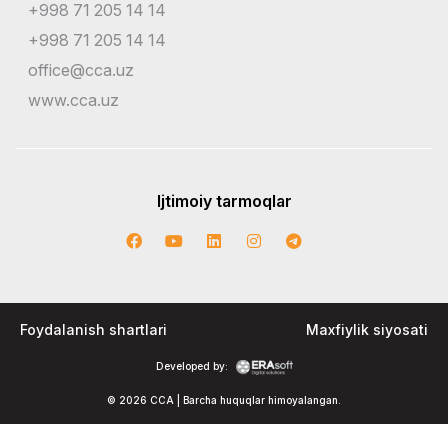
+998 71 205 14 14
+998 71 205 14 14
office@cca.uz
www.cca.uz
Ijtimoiy tarmoqlar
Foydalanish shartlari
Maxfiylik siyosati
Developed by:
© 2026 CCA | Barcha huquqlar himoyalangan.