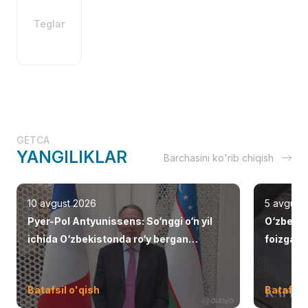
Teglar
GETCA
YANGILIKLAR
Barchasini ko'rib chiqish
10 avgust 2026
5 avgust
Pyer-Pol Antyunissens: So‘nggi o‘n yil
O‘zbekis
ichida O‘zbekistonda ro‘y bergan
foizga o
o‘zgarishlar haqiqatan ham ta’sirli bo‘ldi.
Batafsil o'qish
Batafsil 