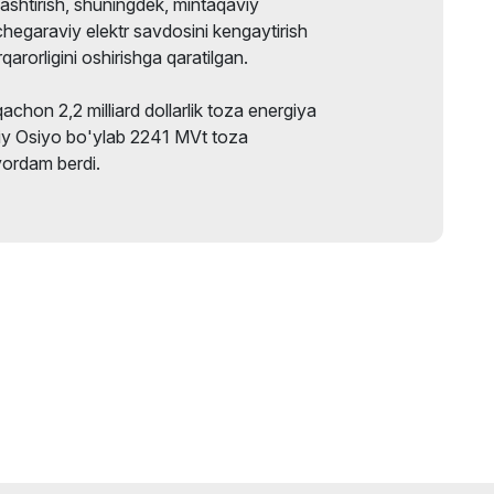
allashtirish, shuningdek, mintaqaviy
chegaraviy elektr savdosini kengaytirish
qarorligini oshirishga qaratilgan.
chon 2,2 milliard dollarlik toza energiya
ziy Osiyo bo'ylab 2241 MVt toza
yordam berdi.