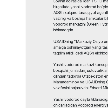
Loyiha doirasida ilgari TSTU mag
birgalikda yashil vodorod bo'yich
AQSh xalqaro taraqqiyot agentl
vazirligi va boshqa hamkorlar bi
vodorod markazini (Green Hydro
ishlamoqda.
USAIDning "Markaziy Osiyo ener
amalga oshirilayotgan yangi ta
taqdim etildi, dedi AQSh elchix
Yashil vodorod markazi konsepsi
bosqichi, jumladan, ustuvorlikl
qilingan tadbirda O'zbekiston en
Mamadaminov va USAIDning O'zb
vazifasini bajaruvchi Edvard Mixa
Yashil vodorod qayta tiklanadi
chiqariladigan vodorod energiya