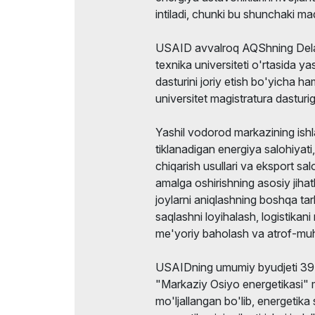
intiladi, chunki bu shunchaki ma
USAID avvalroq AQShning Delav
texnika universiteti o'rtasida y
dasturini joriy etish bo'yicha ha
universitet magistratura dasturiga
Yashil vodorod markazining ishl
tiklanadigan energiya salohiyati
chiqarish usullari va eksport sal
amalga oshirishning asosiy jihat
joylarni aniqlashning boshqa tar
saqlashni loyihalash, logistikani r
me'yoriy baholash va atrof-muhitg
USAIDning umumiy byudjeti 39 mi
"Markaziy Osiyo energetikasi" m
mo'ljallangan bo'lib, energetika 