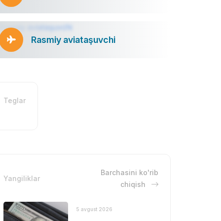
Rasmiy aviataşuvchi
Teglar
Barchasini ko'rib
Yangiliklar
chiqish
5 avgust 2026