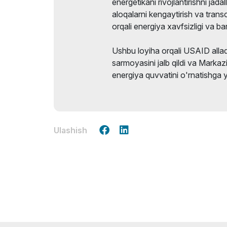
energetikani rivojlantirishni jad
aloqalarni kengaytirish va trans
orqali energiya xavfsizligi va bar
Ushbu loyiha orqali USAID allaqa
sarmoyasini jalb qildi va Marka
energiya quvvatini o'rnatishga 
Ulashish