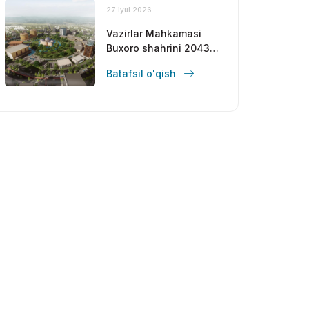
27 iyul 2026
Vazirlar Mahkamasi
Buxoro shahrini 2043-
yilgacha
Batafsil o'qish
rivojlantirishning bosh
rejasini tasdiqladi