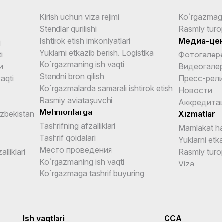
Kirish uchun viza rejimi
Ko`rgazmag
Stendlar qurilishi
Rasmiy turo
Ishtirok etish imkoniyatlari
Медиа-це
i
Yuklarni etkazib berish. Logistika
i
Фотогалер
Ko`rgazmaning ish vaqti
и
Видеогале
Stendni bron qilish
aqti
Пресс-рел
Ko`rgazmalarda samarali ishtirok etish
Новости
Rasmiy aviataşuvchi
Аккредита
Mehmonlarga
Uzbekistan
Xizmatlar
Tashrifning afzalliklari
Mamlakat ha
Tashrif qoidalari
Yuklarni etka
Место проведения
alliklari
Rasmiy turo
Ko`rgazmaning ish vaqti
Viza
Ko`rgazmaga tashrif buyuring
Ish vaqtlari
CCA