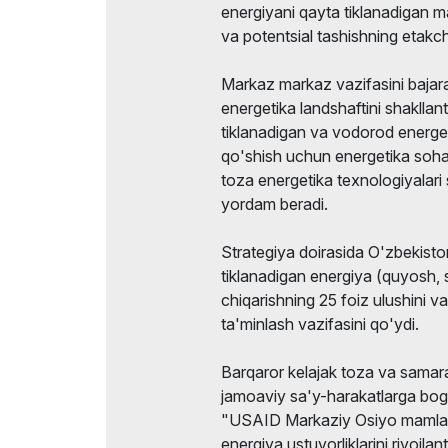
energiyani qayta tiklanadigan 
va potentsial tashishning etakch
Markaz markaz vazifasini bajara
energetika landshaftini shakllan
tiklanadigan va vodorod energetik
qo'shish uchun energetika sohas
toza energetika texnologiyalari 
yordam beradi.
Strategiya doirasida O'zbekisto
tiklanadigan energiya (quyosh, 
chiqarishning 25 foiz ulushini va
ta'minlash vazifasini qo'ydi.
Barqaror kelajak toza va samara
jamoaviy sa'y-harakatlarga bog'
"USAID Markaziy Osiyo mamlaka
energiya ustuvorliklarini rivojla