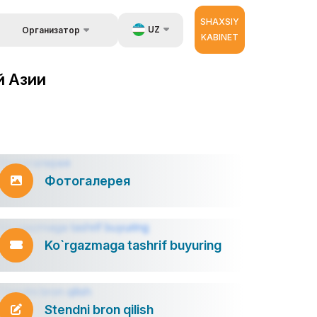
SHAXSIY
UZ
Организатор
KABINET
Об организаторах
a ma`lumot
EN
й Азии
 berish.
RU
ZH
ator
Фотогалерея
Ko`rgazmaga tashrif buyuring
Stendni bron qilish