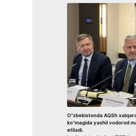
Rasmiy avi
O'zbekistonda AQSh xalqaro 
ko'magida yashil vodorod m
etiladi.