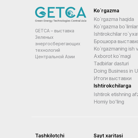
Ko`rgazma
Ko`rgazma haqida
Ko`rgazma bo`limlar
GETCA – выставка
Ishtirokchilar ro`yxat
Зеленых
Брошюра выставк
энергосберегающих
Ko`rgazmaning ish v
технологий
Axborot ko`magi
Центральной Азии
Tadbirlar dasturi
Doing Business in 
Итоги выставки
Ishtirokchilarga
Ishtirok etishning afz
Homiy bo'ling
Tashkilotchi
Sayt xaritasi