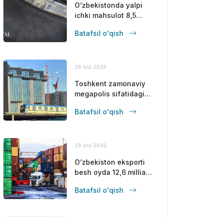
O‘zbekistonda yalpi
ichki mahsulot 8,5
foizga oshdi
Batafsil o'qish
28 iyul 2026
Toshkent zamonaviy
megapolis sifatidagi
mavqeini
Batafsil o'qish
mustahkamlamoqda
28 iyul 2026
O‘zbekiston eksporti
besh oyda 12,6 milliard
dollarga yetdi
Batafsil o'qish