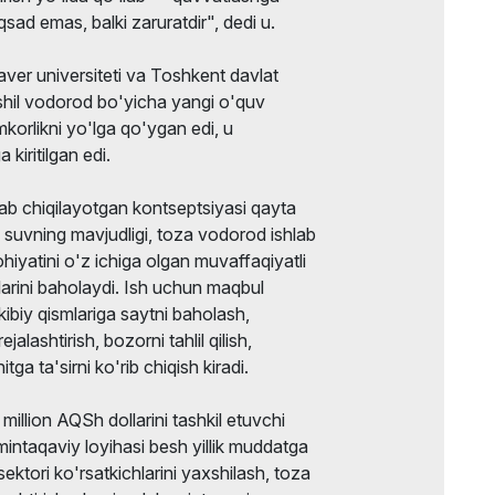
qsad emas, balki zaruratdir", dedi u.
er universiteti va Toshkent davlat
ashil vodorod bo'yicha yangi o'quv
mkorlikni yo'lga qo'ygan edi, u
 kiritilgan edi.
ab chiqilayotgan kontseptsiyasi qayta
, suvning mavjudligi, toza vodorod ishlab
ohiyatini o'z ichiga olgan muvaffaqiyatli
larini baholaydi. Ish uchun maqbul
kibiy qismlariga saytni baholash,
ejalashtirish, bozorni tahlil qilish,
a ta'sirni ko'rib chiqish kiradi.
llion AQSh dollarini tashkil etuvchi
intaqaviy loyihasi besh yillik muddatga
sektori ko'rsatkichlarini yaxshilash, toza