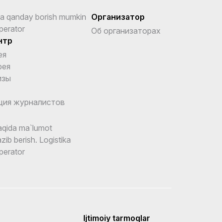
a qanday borish mumkin
Организатор
perator
Об организаторах
нтр
ея
рея
изы
ция журналистов
qida ma`lumot
zib berish. Logistika
perator
Ijtimoiy tarmoqlar