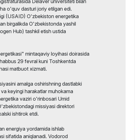
istraturasida Delaver universiteti bilan
a o'quv dasturi joriy etilgan edi.
igi (USAID) O'zbekiston energetika
lan birgalikda O'zbekistonda yashil
gen Hub) tashkil etish ustida
getikasi" mintaqaviy loyihasi doirasida
shabbus 29 fevral kuni Toshkentda
onasi matbuot xizmati.
yasini amalga oshirishning dastlabki
ar va keyingi harakatlar muhokama
ergetika vaziri o'rinbosari Umid
ekistondagi missiyasi direktori
lski ishtirok etdi.
gan energiya yordamida ishlab
si sifatida aniqlanadi. Vodorod