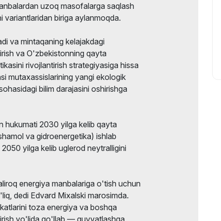
manbalardan uzoq masofalarga saqlash
i variantlaridan biriga aylanmoqda.
di va mintaqaning kelajakdagi
tirish va O'zbekistonning qayta
asini rivojlantirish strategiyasiga hissa
i mutaxassislarining yangi ekologik
sohasidagi bilim darajasini oshirishga
n hukumati 2030 yilga kelib qayta
shamol va gidroenergetika) ishlab
 2050 yilga kelib uglerod neytralligini
liroq energiya manbalariga o'tish uchun
liq, dedi Edvard Mixalski marosimda.
tlarini toza energiya va boshqa
ntirish yo'lida qo'llab — quvvatlashga