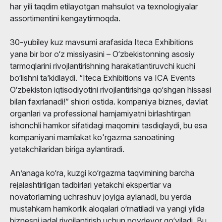
har yili taqdim etilayotgan mahsulot va texnologiyalar
assortimentini kengaytirmoqda.
30-yubiley kuz mavsumi arafasida Iteca Exhibitions
yana bir bor o‘z missiyasini – O‘zbekistonning asosiy
tarmoqlarini rivojlantirishning harakatlantiruvchi kuchi
bo‘lishni ta’kidlaydi. “Iteca Exhibitions va ICA Events
O‘zbekiston iqtisodiyotini rivojlantirishga qo‘shgan hissasi
bilan faxrlanadi!” shiori ostida. kompaniya biznes, davlat
organlari va professional hamjamiyatni birlashtirgan
ishonchli hamkor sifatidagi maqomini tasdiqlaydi, bu esa
kompaniyani mamlakat ko'rgazma sanoatining
yetakchilaridan biriga aylantiradi.
An’anaga ko‘ra, kuzgi ko‘rgazma taqvimining barcha
rejalashtirilgan tadbirlari yetakchi ekspertlar va
novatorlarning uchrashuv joyiga aylanadi, bu yerda
mustahkam hamkorlik aloqalari o‘rnatiladi va yangi yilda
biznesni jadal rivojlantirish uchun poydevor qo‘yiladi. Bu