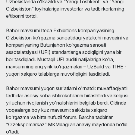
Uzbekistanda o‘tkazildi va “Yangi Toshkent” va “Yangi
O‘zbekiston” loyihalariga investorlar va tadbirkorlarning
e’tiborini tortdi.
Bahor mavsumi Iteca Exhibitions kompaniyasining
O‘zbekiston ko‘rgazma sanoatidagi yetakchi mavqeini va
kompaniyaning Butunjahon ko‘rgazma sanoati
assotsiatsiyasi (UFI) standartlariga sodiqligini yana bir
bor tasdiqladi. Mustaqil UFI auditi natijalariga ko‘ra,
mavsumning eng yirik ko‘rgazmalari – UzBuild va TIHE -
yuqori xalqaro talablarga muvofiqligini tasdiqladi.
Bahor mavsumi yuqori sur'atlarni o'rnatdi: muvaffaqiyatli
tadbirlar asosiy soha ishtirokchilarini birlashtirdi va kelgusi
yil uchun rivojlanish yo'nalishlarini belgilab berdi. Oldinda
voqealarga boy kuz mavsumi: sakkizta xalqaro
ko'rgazma va bitta nufuzli forum. Barcha tadbirlar
“O‘zekspomarkaz” MKMdagi an’anaviy maydonda bo‘lib
o‘tadi.