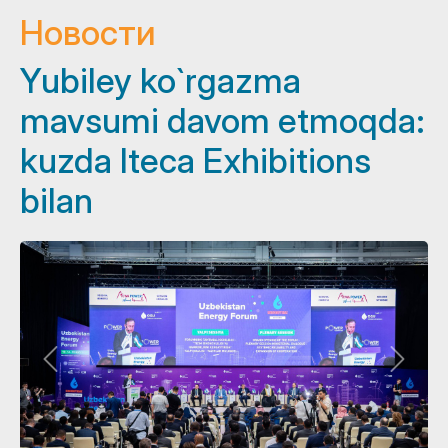
Новости
Yubiley ko`rgazma
mavsumi davom etmoqda:
kuzda Iteca Exhibitions
bilan