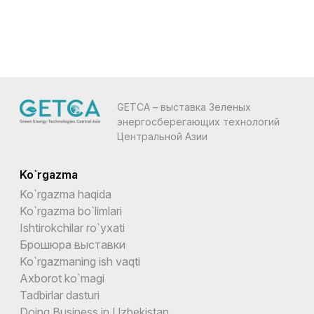
GETCA – выставка Зеленых
энергосберегающих технологий
Центральной Азии
Ko`rgazma
Ko`rgazma haqida
Ko`rgazma bo`limlari
Ishtirokchilar ro`yxati
Брошюра выставки
Ko`rgazmaning ish vaqti
Axborot ko`magi
Tadbirlar dasturi
Doing Business in Uzbekistan