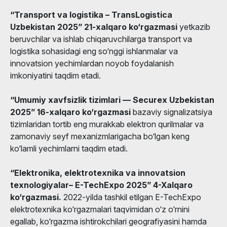
“Transport va logistika – TransLogistica
Uzbekistan 2025” 21-xalqaro ko‘rgazmasi
yetkazib
beruvchilar va ishlab chiqaruvchilarga transport va
logistika sohasidagi eng so‘nggi ishlanmalar va
innovatsion yechimlardan noyob foydalanish
imkoniyatini taqdim etadi.
“Umumiy xavfsizlik tizimlari — Securex Uzbekistan
2025” 16-xalqaro ko‘rgazmasi
bazaviy signalizatsiya
tizimlaridan tortib eng murakkab elektron qurilmalar va
zamonaviy seyf mexanizmlarigacha bo‘lgan keng
ko‘lamli yechimlarni taqdim etadi.
“Elektronika, elektrotexnika va innovatsion
texnologiyalar– E-TechExpo 2025” 4-Xalqaro
ko‘rgazmasi.
2022-yilda tashkil etilgan E-TechExpo
elektrotexnika ko‘rgazmalari taqvimidan o‘z o‘rnini
egallab, ko‘rgazma ishtirokchilari geografiyasini hamda