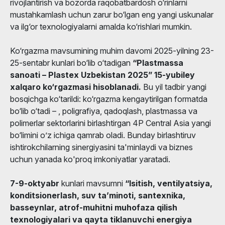
rivojlantirish va bozorda raqobatbardosh o‘rinlarni
mustahkamlash uchun zarur bo‘lgan eng yangi uskunalar
va ilg‘or texnologiyalarni amalda ko‘rishlari mumkin.
Ko‘rgazma mavsumining muhim davomi 2025-yilning 23-
25-sentabr kunlari bo‘lib o‘tadigan
“Plastmassa
sanoati – Plastex Uzbekistan 2025” 15-yubiley
xalqaro ko‘rgazmasi hisoblanadi.
Bu yil tadbir yangi
bosqichga ko‘tarildi: ko‘rgazma kengaytirilgan formatda
bo‘lib o‘tadi – , poligrafiya, qadoqlash, plastmassa va
polimerlar sektorlarini birlashtirgan 4P Central Asia yangi
bo‘limini o’z ichiga qamrab oladi. Bunday birlashtiruv
ishtirokchilarning sinergiyasini ta'minlaydi va biznes
uchun yanada ko'proq imkoniyatlar yaratadi.
7-9-oktyabr
kunlari mavsumni
“Isitish, ventilyatsiya,
konditsionerlash, suv ta’minoti, santexnika,
basseynlar, atrof-muhitni muhofaza qilish
texnologiyalari va qayta tiklanuvchi energiya