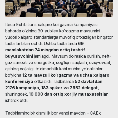
Iteca Exhibitions xalqaro ko‘rgazma kompaniyasi
bahorda o‘zining 30-yubiley ko‘rgazma mavsumini
yuqori xalqaro standartlarga muvofiq o‘tkazilgan bir qator
tadbirlar bilan ochdi. Ushbu tadbirlarda
69
mamlakatdan 74 mingdan ortiq tashrif
buyuruvchini
jamlagdi. Mavsum doirasida qurilish, neft-
gaz sanoati va energetika, sog‘liqni saqlash, oziq-ovqat,
qishloq xo‘jaligi, to‘qimachilik kabi muhim yo‘nalishlar
bo‘yicha 1
2 ta mavzuli ko‘rgazma
va uchta xalqaro
konferensiya
o‘tkazildi. Tadbirlarda
52 davlatdan
2176 kompaniya, 183 spiker va 2652 delegat,
shuningdek,
10 000 dan ortiq xorijiy mutaxassislar
ishtirok etdi.
Tadbirlarning bir qismi ilk bor yangi maydon – CAEx