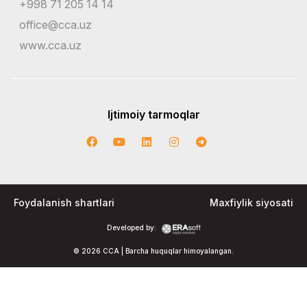
+998 71 205 14 14
office@cca.uz
www.cca.uz
Ijtimoiy tarmoqlar
Foydalanish shartlari
Maxfiylik siyosati
Developed by:
© 2026 CCA | Barcha huquqlar himoyalangan.