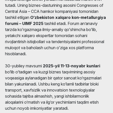
tutadi. Uning biznes-dasturining asosini Congresses of
Central Asia – CCA hamkor kompaniyasi tomonidan
tashkil etilgan
O‘zbekiston xalqaro kon-metallurgiya
forumi – UIMF 2025
tashkil etadi. Forum anʼanaviy
tarzda koʻrgazmaga ilmiy-amaliy qoʻshimcha boʻlib,
yetakchi xalqaro ekspertlar tomonidan sohani
rivojlantirish istiqbollari va tendentsiyalarini professional
muloqot va baholash uchun oʻziga xos platforma
hisoblanadi.
30-yubiley mavsumi
2025-yil 11-13-noyabr kunlari
bo‘lib o‘tadigan va kuzgi biznes taqvimining asosiy
voqeasiga aylanadigan bir qator sanoat ko‘rgazmalari
bilan yakunlanadi. Ushbu keng ko‘lamli tadbirlar bloki
transport, xavfsizlik va innovatsion texnologiyalar
sohasida tajriba almashish, yangi ishbilarmonlik
aloqalarini o‘rnatish va ilg‘or yechimlarni taqdim etish
uchun noyob imkoniyatlar yaratadi.