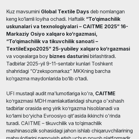
Kuz mavsumini
Global Textile Days
deb nomlangan
keng ko‘lamli loyiha ochadi. Haftalik
“To‘qimachilik
uskunalari va texnologiyalari – CAITME 2025” 16-
Markaziy Osiyo xalqaro ko‘rgazmasi,
“To‘qimachilik va tikuvchilik sanoati –
TextileExpo2025” 25-yubiley xalqaro ko‘rgazmasi
va voqealarga boy
biznes dasturini
birlashtiradi.
Tadbirlar 2025-yil 9-11-sentabr kunlari Toshkent
shahridagi “O‘zekspomarkaz” MKKning barcha
ko‘rgazma maydonlarida bo‘lib o‘tadi.
UFI mustaqil audit ma'lumotlariga ko'ra,
CAITME
ko’rgazmasi MDH mamlakatlaridagi shunga o'xshash
tadbirlar orasida eng yirik ko’rgazma hisoblanadi va
ko’lami bo’yicha Evroosiyo qit'asida ikkinchi o'rinda
turadi. CAITME – tikuvchilik va to‘qimachilik
mashinasozlik sohasidagi jahon ishlab chiqaruvchilarining
mahsulotlarini namoyish etish uchun noyob platformadir.