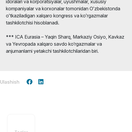
idoralari va korporatsiyalar, uyushmalar, xususiy
kompaniyalar va korxonalar tomonidan Oʻzbekistonda
oʻtkaziladigan xalqaro kongress va koʻrgazmalar
tashkilotchisi hisoblanadi.
*** ICA Eurasia – Yaqin Sharq, Markaziy Osiyo, Kavkaz
va Yevropada xalqaro savdo ko‘rgazmalar va
anjumanlarni yetakchi tashkilotchilaridan biri.
Ulashish