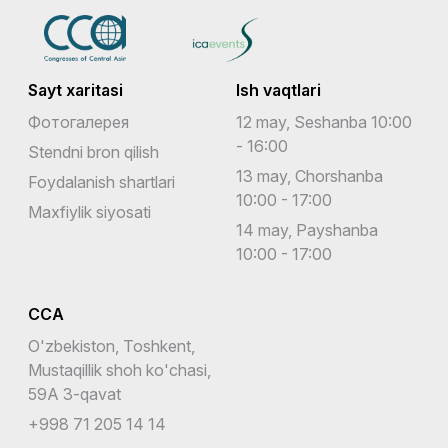
Sayt xaritasi
Ish vaqtlari
Фотогалерея
12 may, Seshanba 10:00
- 16:00
Stendni bron qilish
13 may, Chorshanba
Foydalanish shartlari
10:00 - 17:00
Maxfiylik siyosati
14 may, Payshanba
10:00 - 17:00
CCA
O'zbekiston, Toshkent,
Mustaqillik shoh ko'chasi,
59A 3-qavat
+998 71 205 14 14