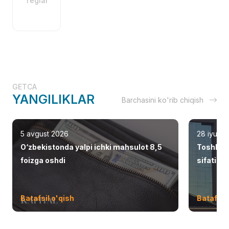
Teglar
GETCA
YANGILIKLAR
Barchasini ko'rib chiqish
5 avgust 2026
28 iyul 2
O‘zbekistonda yalpi ichki mahsulot 8,5
Toshken
foizga oshdi
sifatid
Batafsil o'qish
Batafsil 