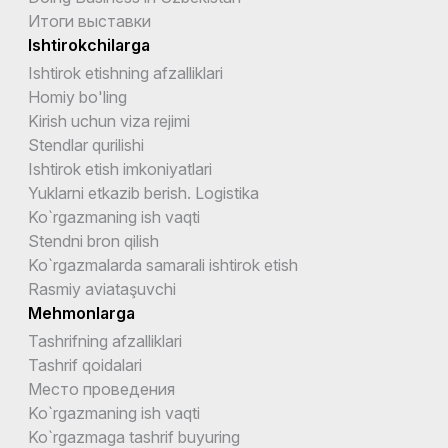
Итоги выставки
Ishtirokchilarga
Ishtirok etishning afzalliklari
Homiy bo'ling
Kirish uchun viza rejimi
Stendlar qurilishi
Ishtirok etish imkoniyatlari
Yuklarni etkazib berish. Logistika
Ko`rgazmaning ish vaqti
Stendni bron qilish
Ko`rgazmalarda samarali ishtirok etish
Rasmiy aviataşuvchi
Mehmonlarga
Tashrifning afzalliklari
Tashrif qoidalari
Место проведения
Ko`rgazmaning ish vaqti
Ko`rgazmaga tashrif buyuring