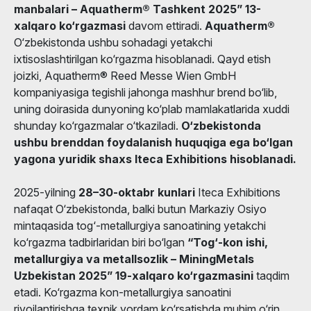
manbalari – Aquatherm® Tashkent 2025” 13-
xalqaro ko‘rgazmasi
davom ettiradi.
Aquatherm®
O‘zbekistonda ushbu sohadagi yetakchi
ixtisoslashtirilgan ko‘rgazma hisoblanadi. Qayd etish
joizki, Aquatherm® Reed Messe Wien GmbH
kompaniyasiga tegishli jahonga mashhur brend bo‘lib,
uning doirasida dunyoning ko‘plab mamlakatlarida xuddi
shunday ko‘rgazmalar o‘tkaziladi.
O‘zbekistonda
ushbu brenddan foydalanish huquqiga ega bo‘lgan
yagona yuridik shaxs Iteca Exhibitions hisoblanadi.
2025-yilning
28–30-oktabr kunlari
Iteca Exhibitions
nafaqat O‘zbekistonda, balki butun Markaziy Osiyo
mintaqasida tog‘-metallurgiya sanoatining yetakchi
ko‘rgazma tadbirlaridan biri bo‘lgan
“Tog‘-kon ishi,
metallurgiya va metallsozlik – MiningMetals
Uzbekistan 2025” 19-xalqaro ko‘rgazmasini
taqdim
etadi. Ko‘rgazma kon-metallurgiya sanoatini
rivojlantirishga texnik yordam ko‘rsatishda muhim o‘rin