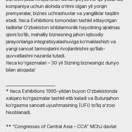
kompaniya uchun alohida o’rinni olgan yil yorqin
premyeralar, biznes uchrashuvlar va yangiliklar taqdim
etadi. Iteca Exhibitions tomonidan tashkil etilayotgan
tadbirlar O‘zbekiston ishbilarmonlik hayotining ajralmas
qismi bo‘lib, mahalliy biznesning jahon iqtisodiy
jarayonlariga integratsiyalashuviga ko‘maklashish va
yangi sanoat tarmoqlarini rivojlantirishni qo‘llab-
quvvatlashni nazarda tutadi.
Iteca ko'rgazmalari – 30 yil Sizning biznesingiz dunyo
bilan aloqada!
________________________
* Iteca Exhibitions 1995-yildan buyon O‘zbekistonda
xalqaro ko‘rgazmalar tashkil etib keladi va Butunjahon
ko‘rgazma sanoati uyushmasining (UFI) to‘liq a’zosi
hisoblanadi.
** “Congresses of Central Asia – CCA” MChJ davlat