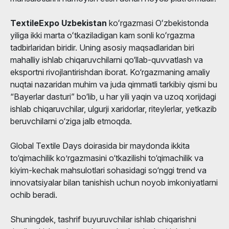
TextileExpo Uzbekistan
koʻrgazmasi Oʻzbekistonda
yiliga ikki marta oʻtkaziladigan kam sonli koʻrgazma
tadbirlaridan biridir. Uning asosiy maqsadlaridan biri
mahalliy ishlab chiqaruvchilarni qo‘llab-quvvatlash va
eksportni rivojlantirishdan iborat. Ko‘rgazmaning amaliy
nuqtai nazaridan muhim va juda qimmatli tarkibiy qismi bu
“Bayerlar dasturi” bo‘lib, u har yili yaqin va uzoq xorijdagi
ishlab chiqaruvchilar, ulgurji xaridorlar, riteylerlar, yetkazib
beruvchilarni o‘ziga jalb etmoqda.
Global Textile Days doirasida bir maydonda ikkita
to‘qimachilik ko’rgazmasini o‘tkazilishi to‘qimachilik va
kiyim-kechak mahsulotlari sohasidagi so‘nggi trend va
innovatsiyalar bilan tanishish uchun noyob imkoniyatlarni
ochib beradi.
Shuningdek, tashrif buyuruvchilar ishlab chiqarishni