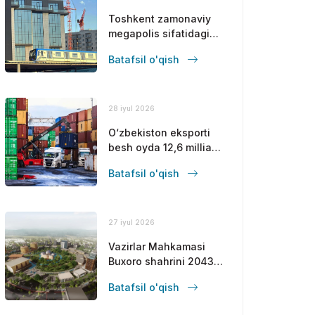
Toshkent zamonaviy
megapolis sifatidagi
mavqeini
Batafsil o'qish
mustahkamlamoqda
28 iyul 2026
O‘zbekiston eksporti
besh oyda 12,6 milliard
dollarga yetdi
Batafsil o'qish
27 iyul 2026
Vazirlar Mahkamasi
Buxoro shahrini 2043-
yilgacha
Batafsil o'qish
rivojlantirishning bosh
rejasini tasdiqladi