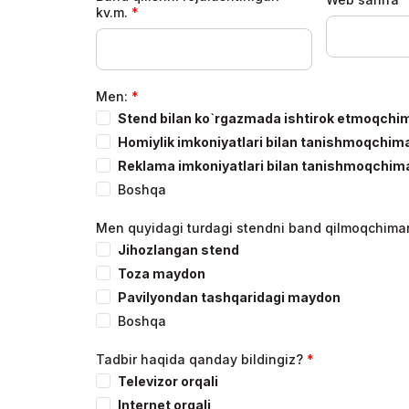
kv.m.
Men:
Stend bilan ko`rgazmada ishtirok etmoqchi
Homiylik imkoniyatlari bilan tanishmoqchim
Reklama imkoniyatlari bilan tanishmoqchim
Boshqa
Men quyidagi turdagi stendni band qilmoqchima
Jihozlangan stend
Toza maydon
Pavilyondan tashqaridagi maydon
Boshqa
Tadbir haqida qanday bildingiz?
Televizor orqali
Internet orqali