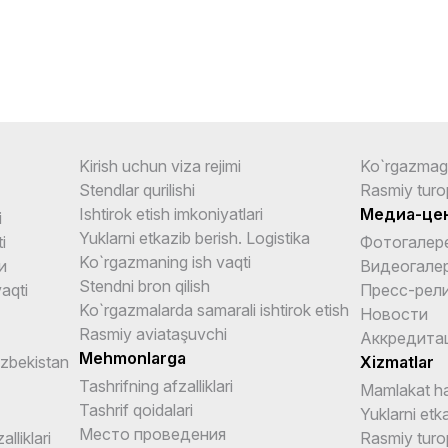
Kirish uchun viza rejimi
Ko`rgazmag
Stendlar qurilishi
Rasmiy turo
Ishtirok etish imkoniyatlari
Медиа-це
i
Yuklarni etkazib berish. Logistika
i
Фотогалер
Ko`rgazmaning ish vaqti
и
Видеогале
Stendni bron qilish
aqti
Пресс-рел
Ko`rgazmalarda samarali ishtirok etish
Новости
Rasmiy aviataşuvchi
Аккредита
Mehmonlarga
Uzbekistan
Xizmatlar
Tashrifning afzalliklari
Mamlakat ha
Tashrif qoidalari
Yuklarni etka
Место проведения
alliklari
Rasmiy turo