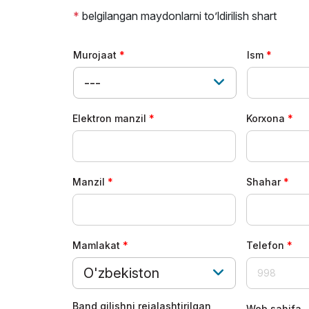
Rasmiy avi
*
belgilangan maydonlarni to’ldirilish shart
Murojaat
Ism
---
Elektron manzil
Korxona
Manzil
Shahar
Mamlakat
Telefon
O'zbekiston
Band qilishni rejalashtirilgan
Web sahifa