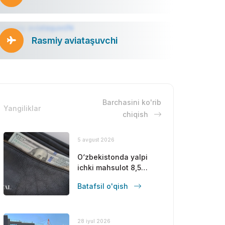
Rasmiy aviataşuvchi
Barchasini ko'rib
Yangiliklar
chiqish
5 avgust 2026
O‘zbekistonda yalpi
ichki mahsulot 8,5
foizga oshdi
Batafsil o'qish
28 iyul 2026