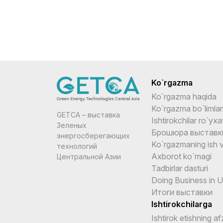
Ko`rgazma
Ko`rgazma haqida
Ko`rgazma bo`limlar
GETCA – выставка
Ishtirokchilar ro`yxat
Зеленых
Брошюра выставк
энергосберегающих
Ko`rgazmaning ish v
технологий
Axborot ko`magi
Центральной Азии
Tadbirlar dasturi
Doing Business in 
Итоги выставки
Ishtirokchilarga
Ishtirok etishning afz