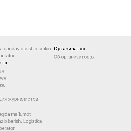
a qanday borish mumkin
Организатор
perator
Об организаторах
нтр
ея
рея
изы
ция журналистов
qida ma`lumot
zib berish. Logistika
perator