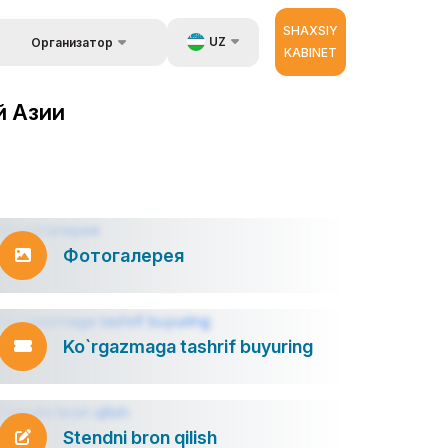
SHAXSIY
UZ
Организатор
KABINET
Об организаторах
a ma`lumot
EN
й Азии
 berish.
RU
ZH
ator
Фотогалерея
Ko`rgazmaga tashrif buyuring
Stendni bron qilish