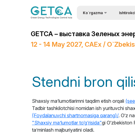
Ko`rgazma
Ishtirokc
Ko`rgazma haqida
Ishtirok eti
GETCA – выставка Зеленых эне
Ko`rgazma bo`limlari
Homiy bo'l
12 - 14 May 2027, CAEx / O`zbeki
Ishtirokchilar ro`yxati
Kirish uchu
Брошюра выставки
Stendlar qur
Ko`rgazmaning ish vaqti
Ishtirok eti
Stendni bron qil
Axborot ko`magi
Yuklarni et
Logistika
Tadbirlar dasturi
Shaxsiy maʼlumotlarimni taqdim etish orqali
(see
Ko`rgazman
Doing Business in
Tadbir tashkilotchisi nomidan ish yurituvchi sha
Uzbekistan
Stendni bro
(Foydalanuvchi shartnomasiga qarang)/
. O‘z n
"Shaxsiy ma’lumotlar to‘g‘risida"
gi O‘zbekiston 
Итоги выставки
Ko`rgazmal
ishtirok eti
ta’minlash majburiyatini oladi.