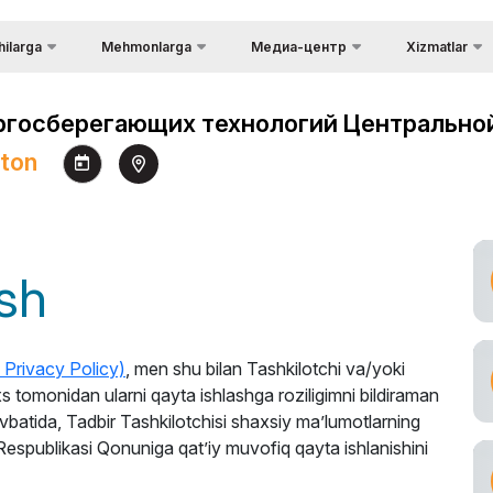
hilarga
Mehmonlarga
Медиа-центр
Xizmatlar
Mamlakat haqid
Фотогалерея
Tashrifning afzalliklari
shning afzalliklari
ргосберегающих технологий Центрально
Yuklarni etkazib
Видеогалерея
Tashrif qoidalari
ing
Logistika
ston
Пресс-релизы
Место проведения
n viza rejimi
Rasmiy turoper
Новости
Ko`rgazmaning ish vaqti
ilishi
Viza
Аккредитация
Ko`rgazmaga tashrif
sh imkoniyatlari
ish
журналистов
buyuring
kazib berish.
Ko`rgazmaga qanday borish
mumkin
 Privacy Policy)
, men shu bilan Tashkilotchi va/yoki
ing ish vaqti
Rasmiy turoperator
xs tomonidan ularni qayta ishlashga roziligimni bildiraman
n qilish
avbatida, Tadbir Tashkilotchisi shaxsiy ma’lumotlarning
Respublikasi Qonuniga qat’iy muvofiq qayta ishlanishini
arda samarali
sh