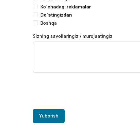
Ko`chadagi reklamalar
Do`stingizdan
Boshqa
Sizning savollaringiz / murojaatingiz
Yuborish