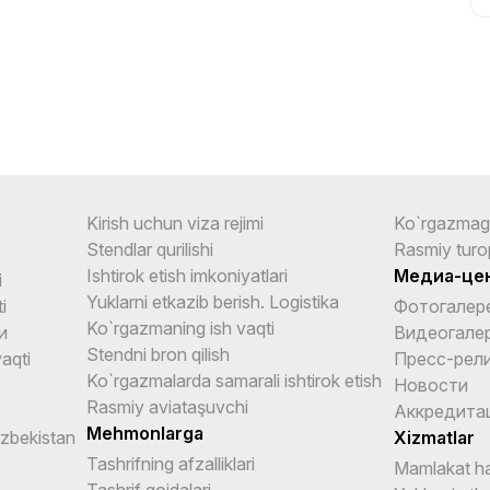
Kirish uchun viza rejimi
Ko`rgazmag
Stendlar qurilishi
Rasmiy turo
Ishtirok etish imkoniyatlari
Медиа-це
i
Yuklarni etkazib berish. Logistika
i
Фотогалер
Ko`rgazmaning ish vaqti
и
Видеогале
Stendni bron qilish
aqti
Пресс-рел
Ko`rgazmalarda samarali ishtirok etish
Новости
Rasmiy aviataşuvchi
Аккредита
Mehmonlarga
Uzbekistan
Xizmatlar
Tashrifning afzalliklari
Mamlakat ha
Tashrif qoidalari