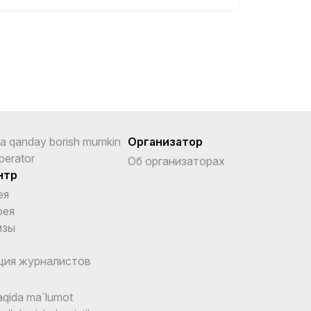
a qanday borish mumkin
Организатор
perator
Об организаторах
нтр
ея
рея
изы
ция журналистов
qida ma`lumot