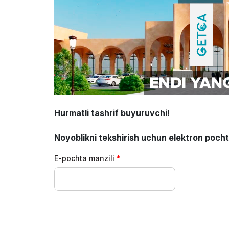
Rasmiy avi
Hurmatli tashrif buyuruvchi!
Noyoblikni tekshirish uchun elektron pochta 
E-pochta manzili