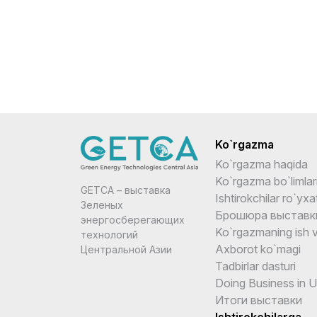
Ko`rgazma
Ko`rgazma haqida
Ko`rgazma bo`limlar
GETCA – выставка
Ishtirokchilar ro`yxat
Зеленых
Брошюра выставк
энергосберегающих
Ko`rgazmaning ish v
технологий
Axborot ko`magi
Центральной Азии
Tadbirlar dasturi
Doing Business in 
Итоги выставки
Ishtirokchilarga