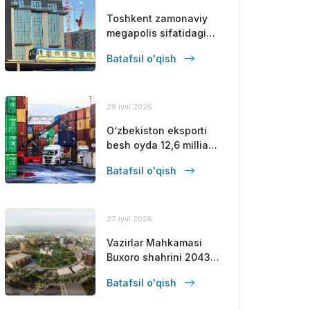
Toshkent zamonaviy
megapolis sifatidagi
mavqeini
Batafsil o'qish
mustahkamlamoqda
28 iyul 2026
O‘zbekiston eksporti
besh oyda 12,6 milliard
dollarga yetdi
Batafsil o'qish
27 iyul 2026
Vazirlar Mahkamasi
Buxoro shahrini 2043-
yilgacha
Batafsil o'qish
rivojlantirishning bosh
rejasini tasdiqladi