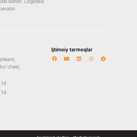
zib berish. Logistika
perator
Ijtimoiy tarmoqlar
shkent,
 ko'chasi,
 14
 14