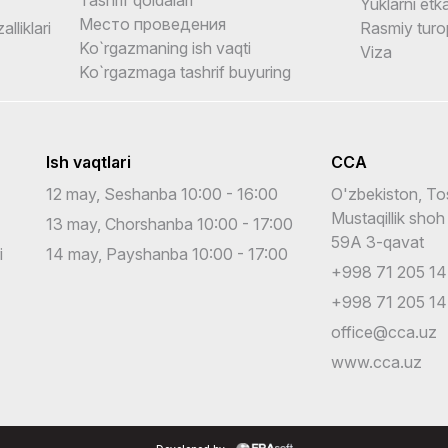
Yuklarni etka
Место проведения
alliklari
Rasmiy turo
Ko`rgazmaning ish vaqti
Viza
Ko`rgazmaga tashrif buyuring
Ish vaqtlari
CCA
12 may, Seshanba 10:00 - 16:00
O'zbekiston, To
Mustaqillik shoh
13 may, Chorshanba 10:00 - 17:00
59A 3-qavat
i
14 may, Payshanba 10:00 - 17:00
+998 71 205 14
+998 71 205 14
office@cca.uz
www.cca.uz