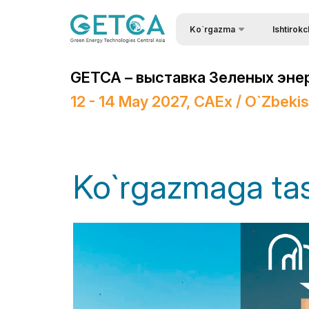
Ko`rgazma
Ishtirokc
Ko`rgazma haqida
Ishtirok eti
GETCA – выставка Зеленых эне
Ko`rgazma bo`limlari
Homiy bo'l
12 - 14 May 2027, CAEx / O`zbeki
Ishtirokchilar ro`yxati
Kirish uchu
Брошюра выставки
Stendlar qur
Ko`rgazmaning ish vaqti
Ishtirok eti
Ko`rgazmaga tas
Axborot ko`magi
Yuklarni et
Logistika
Tadbirlar dasturi
Ko`rgazman
Doing Business in
Uzbekistan
Stendni bro
Итоги выставки
Ko`rgazmal
ishtirok eti