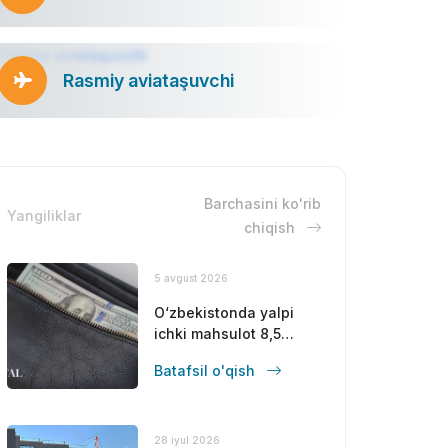
Rasmiy aviataşuvchi
Barchasini ko'rib
Yangiliklar
chiqish
5 avgust 2026
O‘zbekistonda yalpi
ichki mahsulot 8,5
foizga oshdi
Batafsil o'qish
28 iyul 2026