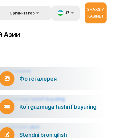
SHAXSIY
UZ
Организатор
KABINET
Об организаторах
a ma`lumot
EN
й Азии
 berish.
RU
ZH
ator
Фотогалерея
Ko`rgazmaga tashrif buyuring
Stendni bron qilish