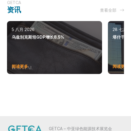
GETCA
资讯
查看全部
5 八月 2026
28 七月 2
乌兹别克斯坦GDP增长8.5%
塔什干巩
阅读更多
阅读更多
GETCA – 中亚绿色能源技术展览会