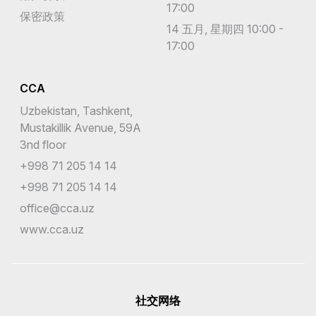
17:00
保密政策
14 五月, 星期四 10:00 -
17:00
CCA
Uzbekistan, Tashkent,
Mustakillik Avenue, 59A
3nd floor
+998 71 205 14 14
+998 71 205 14 14
office@cca.uz
www.cca.uz
社交网络