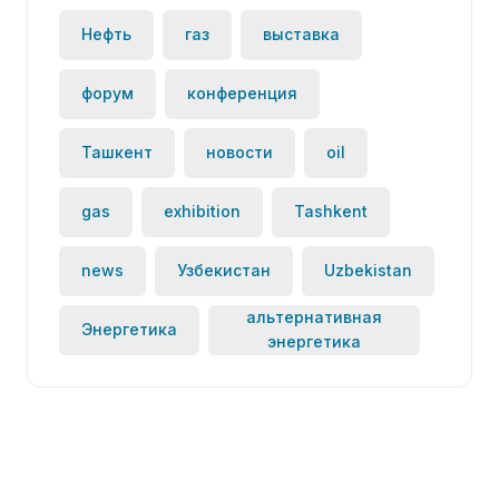
Нефть
газ
выставка
форум
конференция
Ташкент
новости
oil
gas
exhibition
Tashkent
news
Узбекистан
Uzbekistan
альтернативная
Энергетика
энергетика