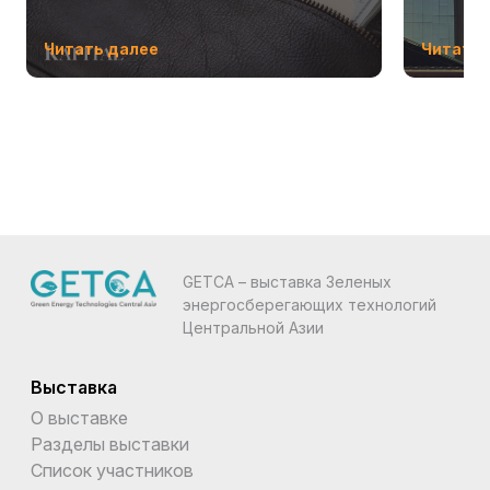
Читать далее
Читать 
GETCA – выставка Зеленых
энергосберегающих технологий
Центральной Азии
Выставка
О выставке
Разделы выставки
Список участников