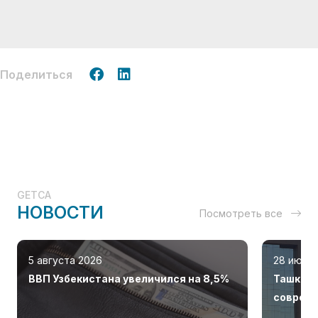
Поделиться
GETCA
НОВОСТИ
Посмотреть все
5 августа 2026
28 июля
ВВП Узбекистана увеличился на 8,5%
Ташкент
соврем