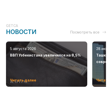
GETCA
НОВОСТИ
Посмотреть все
5 августа 2026
28 июля
ВВП Узбекистана увеличился на 8,5%
Ташкент
соврем
Читать далее
Читать 