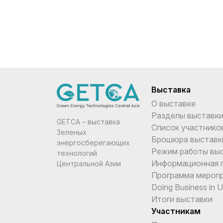
Выставка
О выставке
Разделы выставк
GETCA – выставка
Список участнико
Зеленых
Брошюра выставк
энергосберегающих
Режим работы вы
технологий
Информационная 
Центральной Азии
Программа мероп
Doing Business in 
Итоги выставки
Участникам