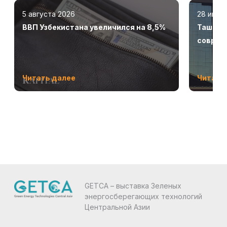
5 августа 2026
28 июля
ВВП Узбекистана увеличился на 8,5%
Ташкент
соврем
Читать далее
Читать
GETCA – выставка Зеленых
энергосберегающих технологий
Центральной Азии