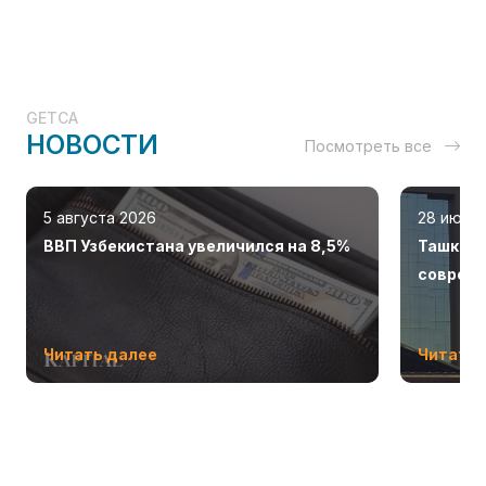
GETCA
НОВОСТИ
Посмотреть все
5 августа 2026
28 июля
ВВП Узбекистана увеличился на 8,5%
Ташкент
соврем
Читать далее
Читать 