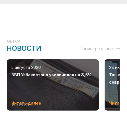
GETCA
НОВОСТИ
Посмотреть все
5 августа 2026
28 июля
ВВП Узбекистана увеличился на 8,5%
Ташкент
соврем
Читать далее
Читать 