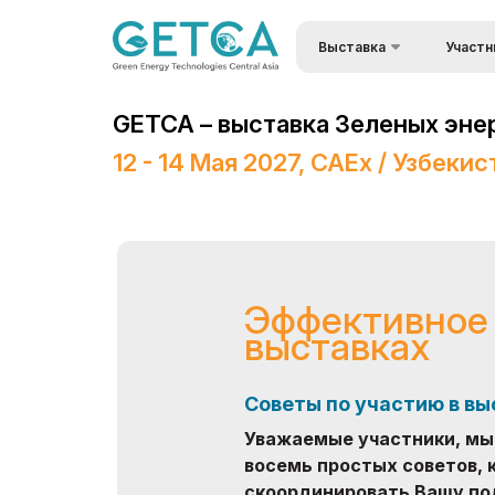
Выставка
Участн
О выставке
Преимущ
GETCA – выставка Зеленых эне
Разделы выставки
Станьте
12 - 14 Мая 2027, CAEx / Узбекис
Список участников
Визовый 
въезда
Брошюра выставки
Застрой
Режим работы выставки
Формы уч
Информационная
выставк
Эффективное 
поддержка
выставках
Доставка
Программа мероприятий
Таможен
Советы по участию в вы
Doing Business in
Режим р
Uzbekistan
Уважаемые участники, м
Заброни
восемь простых советов,
Итоги выставки
скоординировать Вашу под
Эффектив