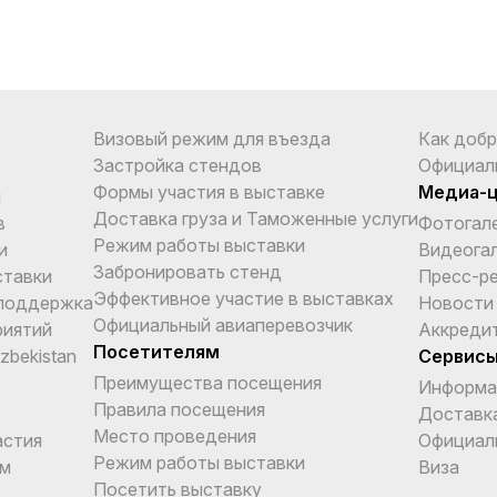
Визовый режим для въезда
Как добр
Застройка стендов
Официал
Формы участия в выставке
Медиа-
и
Доставка груза и Таможенные услуги
в
Фотогал
Режим работы выставки
и
Видеога
Забронировать стенд
ставки
Пресс-р
Эффективное участие в выставках
поддержка
Новости
Официальный авиаперевозчик
риятий
Аккреди
Посетителям
Uzbekistan
Сервис
Преимущества посещения
Информа
Правила посещения
Доставка
Место проведения
астия
Официал
Режим работы выставки
ом
Виза
Посетить выставку