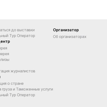
аться до выставки
Организатор
ьный Тур Оператор
Об организаторах
центр
ерея
лерея
елизы
тация журналистов
ы
ция о стране
 груза и Таможенные услуги
ьный Тур Оператор