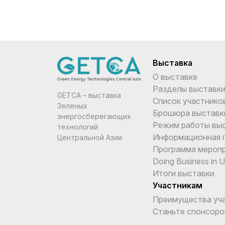
Выставка
О выставке
Разделы выставк
GETCA – выставка
Список участнико
Зеленых
Брошюра выставк
энергосберегающих
Режим работы вы
технологий
Информационная 
Центральной Азии
Программа мероп
Doing Business in 
Итоги выставки
Участникам
Преимущества уч
Станьте спонсор