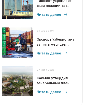
Ташкент укрепляет
свои позиции как
современный
Читать далее
мегаполис
28 июля 2026
Экспорт Узбекистана
за пять месяцев
достиг 12,6 млрд
Читать далее
долларов
27 июля 2026
Кабмин утвердил
генеральный план
развития Бухары до
Читать далее
2043 года