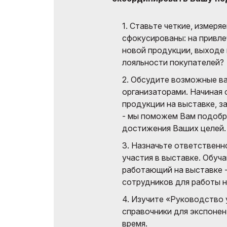
выставк
1. Ставьте четкие, измеря
Официал
сфокусированы: на привле
авиапере
новой продукции, выходе 
лояльности покупателей?
2. Обсудите возможные ва
организаторами. Начиная
продукции на выставке, з
- мы поможем Вам подобр
достижения Ваших целей.
3. Назначьте ответственн
участия в выставке. Обуч
работающий на выставке 
сотрудников для работы н
4. Изучите «Руководство 
справочники для экспонен
время.