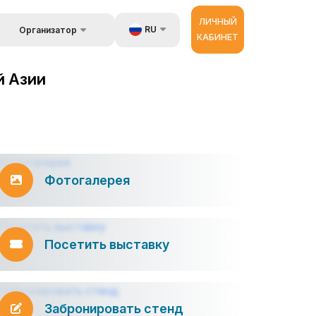
ЛИЧНЫЙ
RU
Организатор
КАБИНЕТ
Об организаторах
UZ
стране
й Азии
EN
 и
луги
ZH
ур
Фотогалерея
Посетить выставку
Забронировать стенд