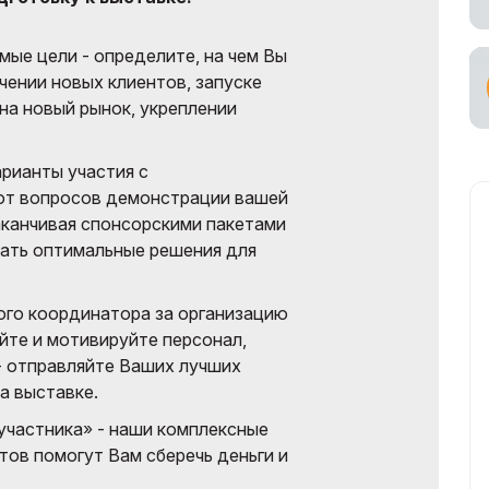
ах
емые цели - определите, на чем Вы
ьный
чении новых клиентов, запуске
возчик
на новый рынок, укреплении
рианты участия с
 от вопросов демонстрации вашей
аканчивая спонсорскими пакетами
ать оптимальные решения для
ого координатора за организацию
айте и мотивируйте персонал,
- отправляйте Ваших лучших
а выставке.
участника» - наши комплексные
тов помогут Вам сберечь деньги и