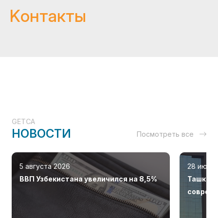
Kонтакты
GETCA
НОВОСТИ
Посмотреть все
5 августа 2026
28 июля
ВВП Узбекистана увеличился на 8,5%
Ташкент
соврем