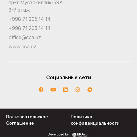
пр-т Мустакиллик-59A
3-й этаж
+998 71 205 14 14
+998 71 205 14 14
office@cca.uz
www.cca.uz
Социальные сети
Пользовательское
Политика
Соглашение
конфиденциальности
Developed by: