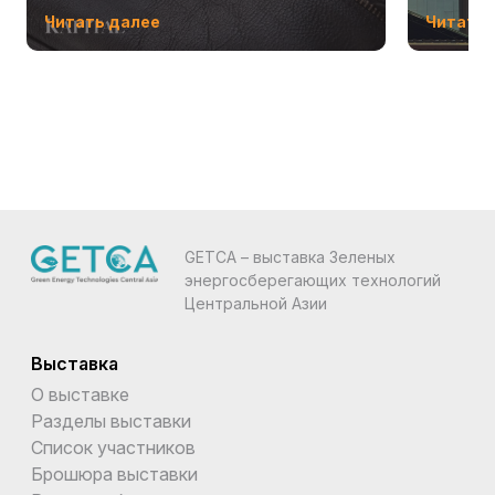
Читать далее
Читать 
GETCA – выставка Зеленых
энергосберегающих технологий
Центральной Азии
Выставка
О выставке
Разделы выставки
Список участников
Брошюра выставки