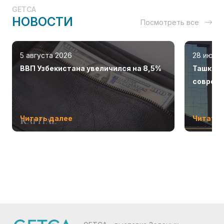
GETCA
НОВОСТИ
Посмотреть все
5 августа 2026
28 июля
ВВП Узбекистана увеличился на 8,5%
Ташкент
соврем
Читать далее
Читать 