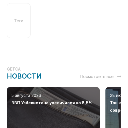
Теги
GETCA
НОВОСТИ
Посмотреть все
5 августа 2026
28 июля
ВВП Узбекистана увеличился на 8,5%
Ташкент
соврем