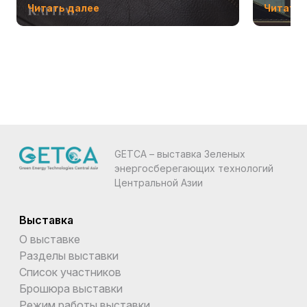
Читать далее
Читать 
GETCA – выставка Зеленых
энергосберегающих технологий
Центральной Азии
Выставка
О выставке
Разделы выставки
Список участников
Брошюра выставки
Режим работы выставки