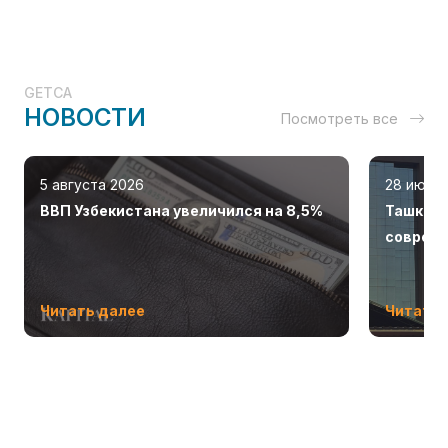
GETCA
НОВОСТИ
Посмотреть все
5 августа 2026
28 июля
ВВП Узбекистана увеличился на 8,5%
Ташкент
соврем
Читать далее
Читать 