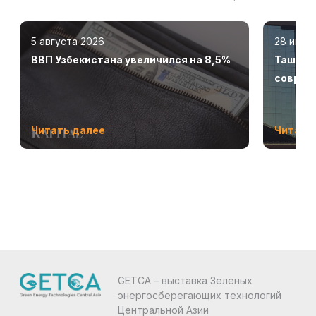
5 августа 2026
28 июля
ВВП Узбекистана увеличился на 8,5%
Ташкент
соврем
Читать далее
Читать
GETCA – выставка Зеленых
энергосберегающих технологий
Центральной Азии