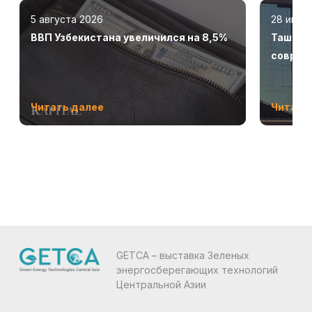
5 августа 2026
28 июля
ВВП Узбекистана увеличился на 8,5%
Ташкент
соврем
Читать далее
Читать
GETCA – выставка Зеленых
энергосберегающих технологий
Центральной Азии